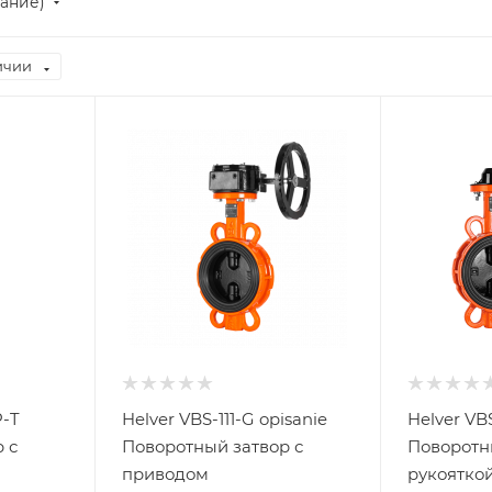
ание)
ичии
P-T
Helver VBS-111-G opisanie
Helver VBS
 с
Поворотный затвор с
Поворотн
приводом
рукоятко