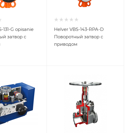
-131-G opisanie
Helver VBS-143-RPA-D
ый затвор с
Поворотный затвор с
м
приводом