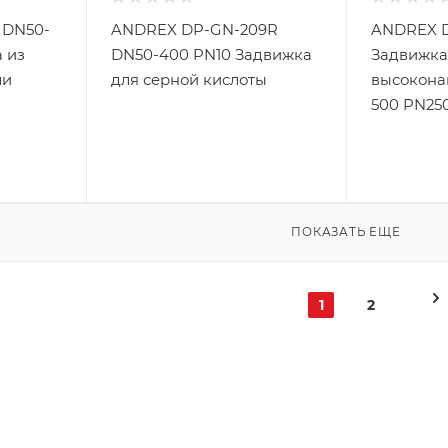
 DN50-
ANDREX DP-GN-209R
ANDREX D
 из
DN50-400 PN10 Задвижка
Задвижка
ли
для серной кислоты
высокона
500 PN25
ПОКАЗАТЬ ЕЩЕ
1
2