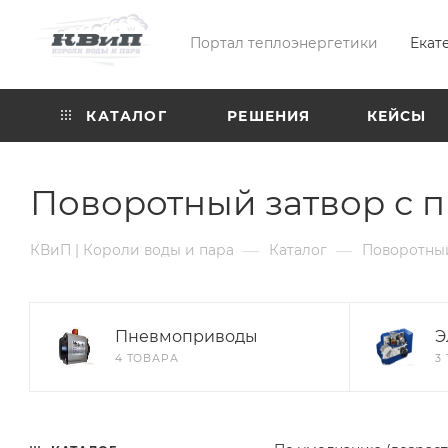
Портал теплоэнергетики
Екат
КАТАЛОГ
РЕШЕНИЯ
КЕЙСЫ
Поворотный затвор с 
—
—
КВиП | Короли воды и пара
Каталог
Поворотный
Пневмоприводы
Э
4 ТОВАРА
3