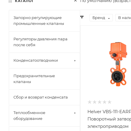
По умолчанию (возраст
КАТАЛОГ
Запорно регулирующие
Бренд
В нал
промышленные клапаны
Регуляторы давления пара
после себя
Конденсатоотводчики
Предохранительные
клапаны
Сбор и возврат конденсата
Helver VBS-111-EAR
Теплообменное
оборудование
Поворотный затвор
электроприводом