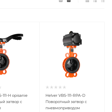
-111-H opisanie
Helver VBS-111-RPA-D
ый затвор с
Поворотный затвор с
й
пневмоприводом