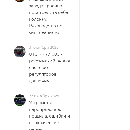
завода красиво
прострелить себе
коленку:
Руководство по
«инновациям»
31 октября 2025
UTC PPRV1000 -
российский аналог
японских
регуляторов
давления
22 октября 2025
Устройство
паропроводов:
правила, ошибки и
практические
решения