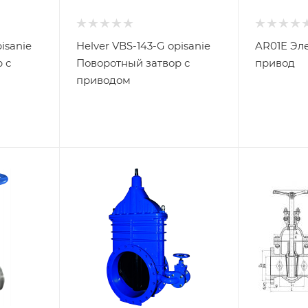
isanie
Helver VBS-143-G opisanie
AR01E Эл
 с
Поворотный затвор с
привод
приводом