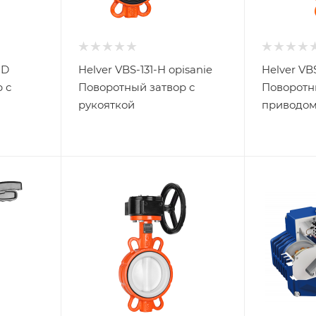
-D
Helver VBS-131-H opisanie
Helver VBS
 с
Поворотный затвор с
Поворотн
рукояткой
приводо