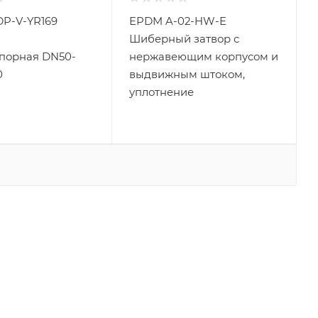
P-V-YR169
EPDM A-02-HW-E
Шиберный затвор с
порная DN50-
нержавеющим корпусом и
0
выдвижным штоком,
уплотнение