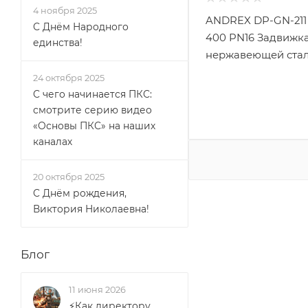
4 ноября 2025
ANDREX DP-GN-211
С Днём Народного
400 PN16 Задвижка
единства!
нержавеющей ста
24 октября 2025
С чего начинается ПКС:
смотрите серию видео
«Основы ПКС» на наших
каналах
20 октября 2025
С Днём рождения,
Виктория Николаевна!
Блог
11 июня 2026
⚡Как директору