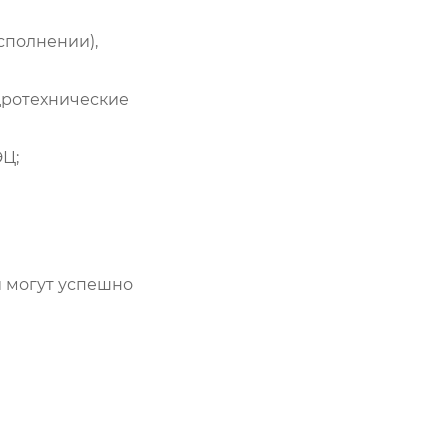
сполнении),
дротехнические
ЭЦ;
 могут успешно