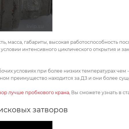
ь, масса, габариты, высокая работоспособность пос
 условии интенсивного циклического открытия и за
абочих условиях при более низких температурах чем -
льном преимущество находится за ДЗ и они более су
вор лучше пробкового крана
, Вы сможете узнать в ст
исковых затворов