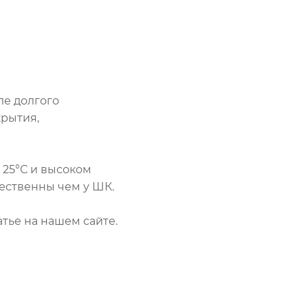
ле долгого
крытия,
 25°С и высоком
щественны чем у ШК.
атье на нашем сайте.