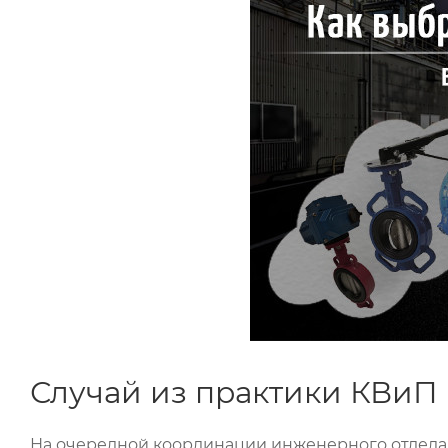
Случай из практики КВиП
На очередной координации инженерного отдела К