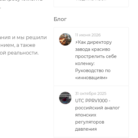
.
Блог
11 июня 2026
вания и мы решили
⚡Как директору
нием, а также
завода красиво
ой реальности.
прострелить себе
коленку:
Руководство по
«инновациям»
31 октября 2025
UTC PPRV1000 -
российский аналог
японских
регуляторов
давления