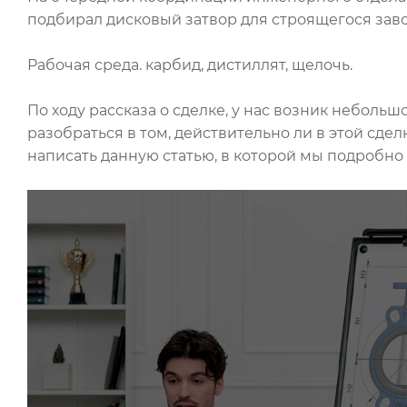
подбирал дисковый затвор для строящегося заво
Рабочая среда. карбид, дистиллят, щелочь.
По ходу рассказа о сделке, у нас возник небол
разобраться в том, действительно ли в этой сде
написать данную статью, в которой мы подробно 