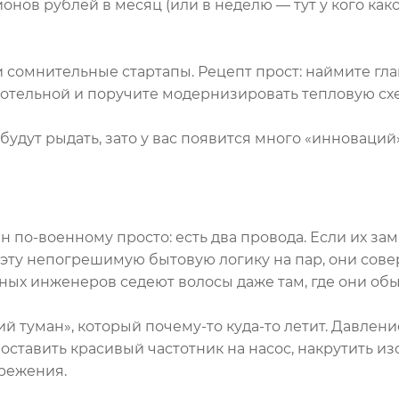
нов рублей в месяц (или в неделю — тут у кого како
сомнительные стартапы. Рецепт прост: наймите гла
 котельной и поручите модернизировать тепловую сх
удут рыдать, зато у вас появится много «инноваций»
 по-военному просто: есть два провода. Если их зам
я эту непогрешимую бытовую логику на пар, они сов
ных инженеров седеют волосы даже там, где они обыч
ий туман», который почему-то куда-то летит. Давлен
оставить красивый частотник на насос, накрутить и
режения.