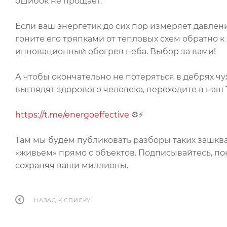
ошибок не прощает.
Если ваш энергетик до сих пор измеряет давлени
гоните его тряпками от тепловых схем обратно к
инновационный обогрев неба. Выбор за вами!
А чтобы окончательно не потеряться в дебрях ч
выглядят здорового человека, переходите в наш 
https://t.me/energoeffective
⚙️⚡
Там мы будем публиковать разборы таких зашква
«живьем» прямо с объектов. Подписывайтесь, пок
сохраняя ваши миллионы.
НАЗАД К СПИСКУ