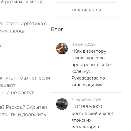
й размах), у меня
ПОДПИСАТЬСЯ
вного энергетика с
Блог
ему завода.
11 июня 2026
.
⚡Как директору
завода красиво
прострелить себе
коленку:
кнуть — бахнет, если
Руководство по
ершают
«инновациям»
но не растут.
31 октября 2025
ие? Расход? Скрытая
UTC PPRV1000 -
российский аналог
золенты и доложить
японских
регуляторов