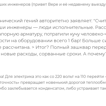
ших инженеров (привет Вере и её недавнему выезду н
нический гений авторитетно заявляет: "Счи
наши инженеры — люди исполнительные. Рас
апорную арматуру, потратили кучу человеко-
ости на оборудовании всего 1 бар! Больше с
е рассчитана. > Итог? Полный зашквар пере
 новые расходы, сорванные сроки. А почему
»
 Для электрика это как со 220 вольт на 110 перейти 
еточность» превращает новенький дорогой теплообм
о захлебывается конденсатом, либо устраивает так