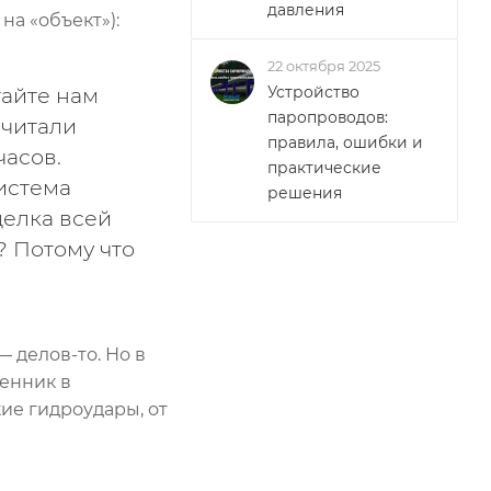
давления
а «объект»):
22 октября 2025
тайте нам
Устройство
паропроводов:
считали
правила, ошибки и
часов.
практические
истема
решения
делка всей
? Потому что
— делов-то. Но в
енник в
ие гидроудары, от