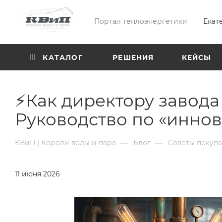
Портал теплоэнергетики
Екат
КАТАЛОГ
РЕШЕНИЯ
КЕЙСЫ
⚡Как директору завода
Руководство по «инно
—
—
КВиП | Короли воды и пара
Блог
Советы покуп
11 июня 2026