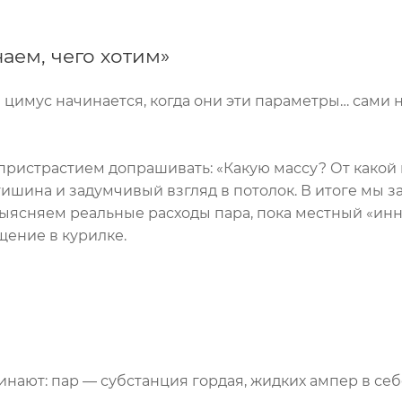
наем, чего хотим»
цимус начинается, когда они эти параметры… сами н
пристрастием допрашивать: «Какую массу? От какой 
тишина и задумчивый взгляд в потолок. В итоге мы з
 выясняем реальные расходы пара, пока местный «инн
ение в курилке.
инают: пар — субстанция гордая, жидких ампер в себ