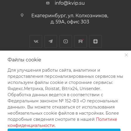
info@kvip.su
Екатеринбург, ул. Колхозников,
д. 59А, офис 303
Файлы cookie
Для улучшения работы сайта, аналитики и
2026 © КВиП: Короли воды и пара
предоставления персонализированных сервисов мы
используем файлы cookie и сторонние сервисы:
Bce зарегистрированные товарные знаки, логотипы и
Яндекс.Метрика, Roistat, Bitrix24, Unisender.
бренды, упоминаемые на сайте, принадлежат их
Обработка данных ведется в соответствии с
законным владельцам и используются исключительно
Федеральным законом № 152-ФЗ «О персональных
в информационных целях
данных». Вы можете отказаться от использования
необязательных cookie файлов в настройках. Более
подробные сведения смотрите в нашей
Политике
конфиденциальности
.