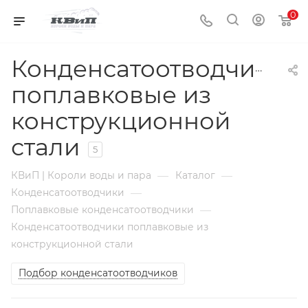
0
Конденсатоотводчики
поплавковые из
конструкционной
стали
5
—
—
КВиП | Короли воды и пара
Каталог
—
Конденсатоотводчики
—
Поплавковые конденсатоотводчики
Конденсатоотводчики поплавковые из
конструкционной стали
Подбор конденсатоотводчиков