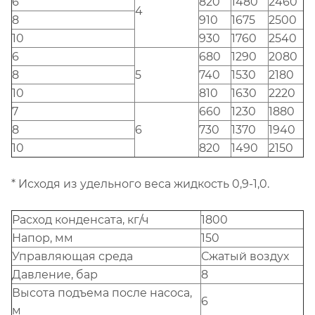
6
820
1480
2460
4
8
910
1675
2500
10
930
1760
2540
6
680
1290
2080
8
5
740
1530
2180
10
810
1630
2220
7
660
1230
1880
8
6
730
1370
1940
10
820
1490
2150
* Исходя из удельного веса жидкость 0,9-1,0.
Расход конденсата, кг/ч
1800
Напор, мм
150
Управляющая среда
Сжатый воздух
Давление, бар
8
Высота подъема после насоса,
6
м