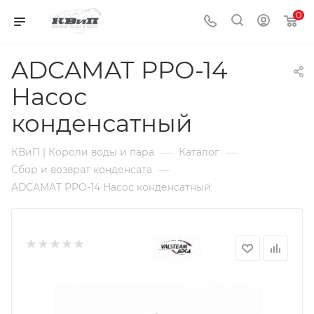
0
ADCAMAT PPO-14
Насос
конденсатный
—
—
КВиП | Короли воды и пара
Каталог
—
Сбор и возврат конденсата
ADCAMAT PPO-14 Насос конденсатный