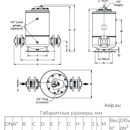
Габаритные размеры, мм
Вес,
Объ
DN
А*
В
С
D
Е
Г
G
Н
1
J
L
М
3
кг
дм