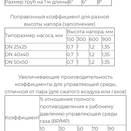
Размер труб на 1 м длины
6"
6"
8"
Поправочный коэффициент для разной
высоты напора (заполнения)
Высота напора, мм
Типоразмер насоса, мм
150
300
600
900
DN 25x25
0,7
1
1,2
1,35
DN 40x40
0,7
1
1,2
1,35
DN 50x50
0,7
1
1,2
1,35
Увеличивающие производительность
коэффициенты для управляющей среды,
отличной от пара (для сжатого воздуха или газов)
% отношения полного
противодавления к рабочему
давлению управляющей среды
Коэффициент
газа (BP/MP)
10
30
50
70
90