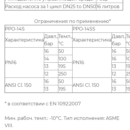
Расход насоса за 1 цикл DN25 to DN50
16 литров
Ограничения по применению*
PPO-14S
PPO-14SS
Давл.,
Темп.,
Давл.,
Т
Характеристика
Характеристика
бар
°C
бар
°
16
50
16
5
14
100
16
1
PN16
PN16
13
195
13
1
12
250
12
2
16
50
16
5
ANSI Cl. 150
ANSI Cl. 150
13
195
13
1
* в соответствии с EN 1092:2007
Мин. рабоч. темп.: -10°C. Тип исполнения: ASME
VIII.