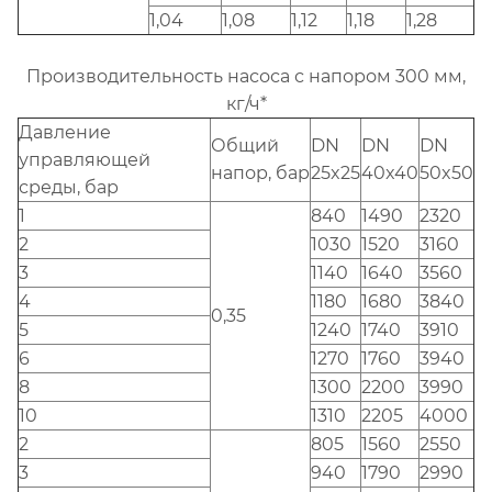
1,04
1,08
1,12
1,18
1,28
Производительность насоса с напором 300 мм,
кг/ч*
Давление
Общий
DN
DN
DN
управляющей
напор, бар
25x25
40x40
50x50
среды, бар
1
840
1490
2320
2
1030
1520
3160
3
1140
1640
3560
4
1180
1680
3840
0,35
5
1240
1740
3910
6
1270
1760
3940
8
1300
2200
3990
10
1310
2205
4000
2
805
1560
2550
3
940
1790
2990