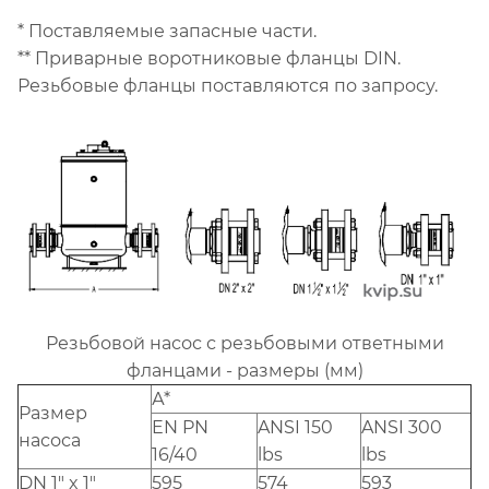
* Поставляемые запасные части.
** Приварные воротниковые фланцы DIN.
Резьбовые фланцы поставляются по запросу.
Резьбовой насос с резьбовыми ответными
фланцами - размеры (мм)
А*
Размер
EN PN
ANSI 150
ANSI 300
насоса
16/40
lbs
lbs
DN 1" x 1"
595
574
593