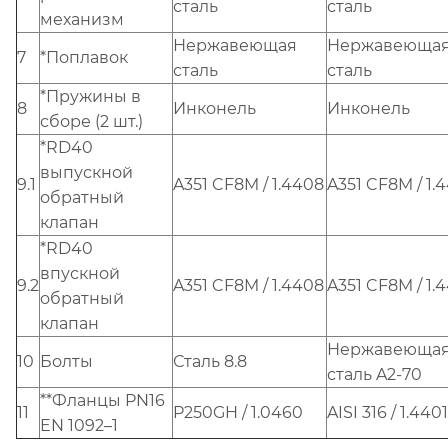
сталь
сталь
механизм
Нержавеющая
Нержавеюща
7
*Поплавок
сталь
сталь
*Пружины в
8
Инконель
Инконель
сборе (2 шт.)
*RD40
выпускной
9.1
A351 CF8M / 1.4408
A351 CF8M / 1.
обратный
клапан
*RD40
впускной
9.2
A351 CF8M / 1.4408
A351 CF8M / 1.
обратный
клапан
Нержавеюща
10
Болты
Сталь 8.8
сталь A2-70
**Фланцы PN16
11
P250GH / 1.0460
AISI 316 / 1.4401
EN 1092–1