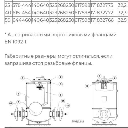
25
578
444
140
640
323
268
250
617
598
17
18
327
75
32,2
40
615
454
140
640
323
268
250
617
598
17
18
327
72
32,3
50
644
460
140
640
323
268
250
617
598
17
18
327
66
32,5
* А - с приварными воротниковыми фланцами
EN 1092-1.
Габаритные размеры могут отличаться, если
запрашиваются резьбовые фланцы.