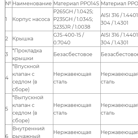
№
Наименование
Материал PPO14S
Материал PPO
P265GH / 1.0425;
AISI 316 / 1.4401
1
Корпус насоса
P235GH / 1.0345;
304 / 1.4301
S235JR / 1.0038
GJS-400-15 /
AISI 316 / 1.4401
2
Крышка
0.7040
304 / 1.4301
*Прокладка
3
Безасбестовое
Безасбестово
крышки
*Впускной
клапан с
Нержавеющая
Нержавеюща
4
седлом (в
сталь
сталь
сборе)
*Выпускной
клапан с
Нержавеющая
Нержавеюща
5
седлом (в
сталь
сталь
сборе)
Внутренний
Нержавеющая
Нержавеюща
6
рычажный