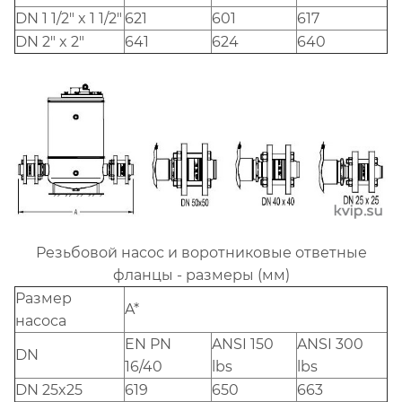
DN 1 1/2" x 1 1/2"
621
601
617
DN 2" x 2"
641
624
640
Резьбовой насос и воротниковые ответные
фланцы - размеры (мм)
Размер
A*
насоса
EN PN
ANSI 150
ANSI 300
DN
16/40
lbs
lbs
DN 25x25
619
650
663