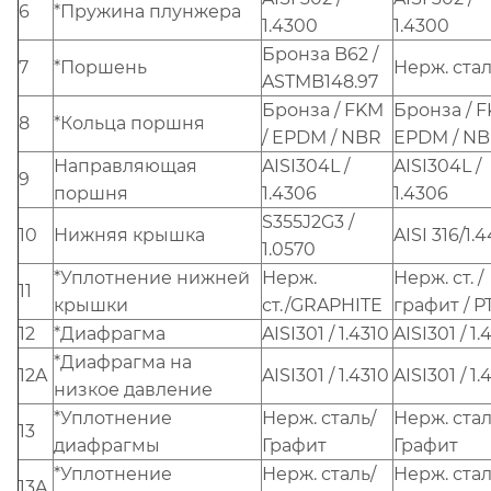
6
*Пружина плунжера
1.4300
1.4300
Бронза B62 /
7
*Поршень
Нерж. ста
ASTMB148.97
Бронза / FKM
Бронза / F
8
*Кольца поршня
/ EPDM / NBR
EPDM / N
Направляющая
AISI304L /
AISI304L /
9
поршня
1.4306
1.4306
S355J2G3 /
10
Нижняя крышка
AISI 316/1.
1.0570
*Уплотнение нижней
Нерж.
Нерж. ст. /
11
крышки
ст./GRAPHITE
графит / P
12
*Диафрагма
AISI301 / 1.4310
AISI301 / 1.
*Диафрагма на
12A
AISI301 / 1.4310
AISI301 / 1.
низкое давление
*Уплотнение
Нерж. сталь/
Нерж. стал
13
диафрагмы
Графит
Графит
*Уплотнение
Нерж. сталь/
Нерж. стал
13A