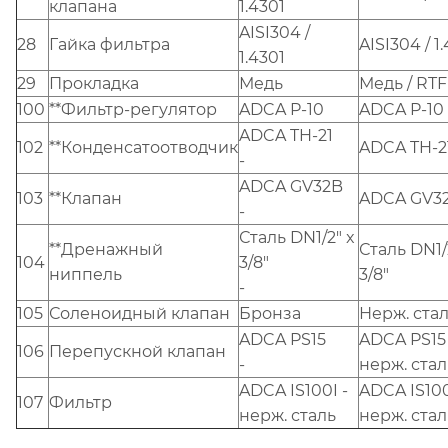
клапана
1.4301
AISI304 /
28
Гайка фильтра
AISI304 / 1
1.4301
29
Прокладка
Медь
Медь / RT
100
**Фильтр-регулятор
ADCA P-10
ADCA P-10
ADCA TH-21
102
**Конденсатоотводчик
ADCA TH-2
-
ADCA GV32B
103
**Клапан
ADCA GV3
-
Сталь DN1/2" x
**Дренажный
Сталь DN1/
104
3/8"
ниппель
3/8"
-
105
Соленоидный клапан
Бронза
Нерж. ста
ADCA PS15
ADCA PS15 
106
Перепускной клапан
-
нерж. стал
ADCA IS100I -
ADCA IS100
107
Фильтр
нерж. сталь
нерж. стал