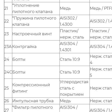
*Уплотнение
21
Медь
Медь / PTF
пилотного клапана
*Пружина пилотного
AISI302 /
22
AISI302 / 1
клапана
1.4300
Пластик/
Пластик /
23
Настроечный винт
нерж. сталь
нерж. стал
AISI304 /
23A
Контргайка
AISI304 / 1
1.4301
Нерж. стал
24
Болты
Сталь 10.9
4
Нерж. стал
24С
Болты
Сталь 10.9
5
Углеродистая
Компрессионный
25
сталь с
Нерж стал
фитинг
покрытием
26
Импульсная трубка
Медь
Нерж. ста
*Фильтр пилотного
AISI304 /
27
AISI304 / 1