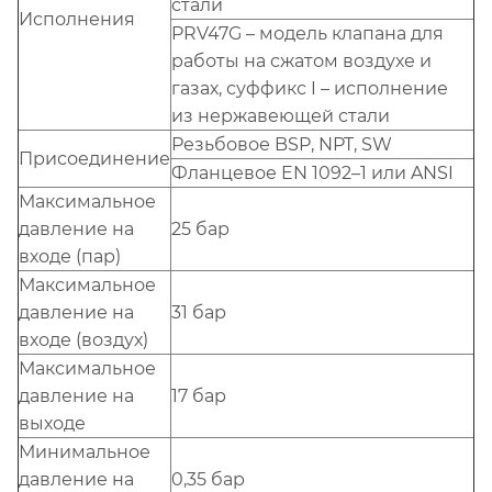
стали
Исполнения
PRV47G – модель клапана для
работы на сжатом воздухе и
газах, суффикс I – исполнение
из нержавеющей стали
Резьбовое BSP, NPT, SW
Присоединение
Фланцевое EN 1092–1 или ANSI
Максимальное
давление на
25 бар
входе (пар)
Максимальное
давление на
31 бар
входе (воздух)
Максимальное
давление на
17 бар
выходе
Минимальное
давление на
0,35 бар