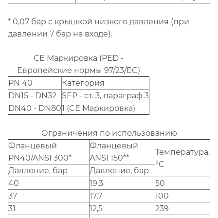
* 0,07 бар с крышкой низкого давления (при
давлении 7 бар на входе).
CE Маркировка (PED -
Европейские нормы 97/23/EC)
PN 40
Категория
DN15 - DN32
SEP - ст. 3, параграф 3
DN40 - DN80
1 (CE Маркировка)
Ограничения по использованию
Фланцевый
Фланцевый
Температура,
PN40/ANSI 300*
ANSI 150**
°C
Давление, бар
Давление, бар
40
19,3
50
37
17,7
100
31
12,5
239