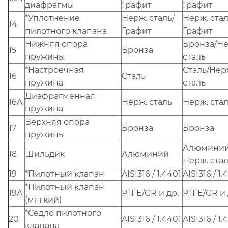
диафрагмы
Графит
Графит
*Уплотнение
Нерж. сталь/
Нерж. стал
14
пилотного клапана
Графит
Графит
Нижняя опора
Бронза/Не
15
Бронза
пружины
сталь
*Настроечная
Сталь/Нер
16
Сталь
пружина
сталь
Диафрагменная
16A
Нерж. сталь
Нерж. ста
пружина
Верхняя опора
17
Бронза
Бронза
пружины
Алюминий
18
Шильдик
Алюминий
Нерж. ста
19
*Пилотный клапан
AISI316 / 1.4401
AISI316 / 1.
*Пилотный клапан
19A
PTFE/GR и др.
PTFE/GR и 
(мягкий)
*Седло пилотного
20
AISI316 / 1.4401
AISI316 / 1.
клапана