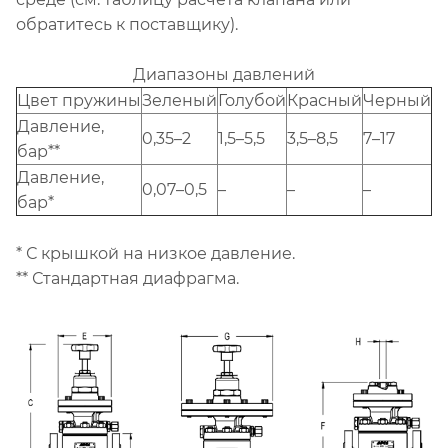
обратитесь к поставщику).
Диапазоны давлений
Цвет пружины
Зеленый
Голубой
Красный
Черный
Давление,
0,35–2
1,5–5,5
3,5–8,5
7–17
бар**
Давление,
0,07–0,5
–
–
–
бар*
* С крышкой на низкое давление.
** Стандартная диафрагма.