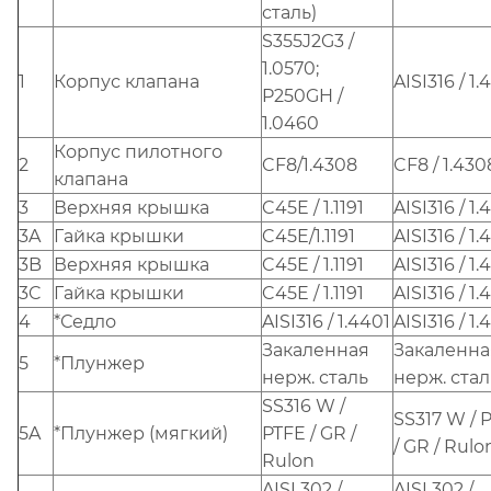
сталь)
S355J2G3 /
1.0570;
1
Корпус клапана
AISI316 / 1.
P250GH /
1.0460
Корпус пилотного
2
CF8/1.4308
CF8 / 1.430
клапана
3
Верхняя крышка
C45E / 1.1191
AISI316 / 1.
3A
Гайка крышки
C45E/1.1191
AISI316 / 1.
3B
Верхняя крышка
C45E / 1.1191
AISI316 / 1.
3C
Гайка крышки
C45E / 1.1191
AISI316 / 1.
4
*Седло
AISI316 / 1.4401
AISI316 / 1.
Закаленная
Закаленна
5
*Плунжер
нерж. сталь
нерж. стал
SS316 W /
SS317 W / 
5A
*Плунжер (мягкий)
PTFE / GR /
/ GR / Rulo
Rulon
AISI 302 /
AISI 302 /