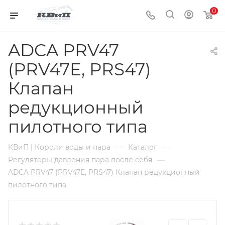
0
ADCA PRV47
(PRV47E, PRS47)
Клапан
редукционный
пилотного типа
—
—
КВиП | Короли воды и пара
Каталог
—
Регуляторы давления пара после себя
ADCA PRV47 (PRV47E, PRS47) Клапан редукционный
пилотного типа