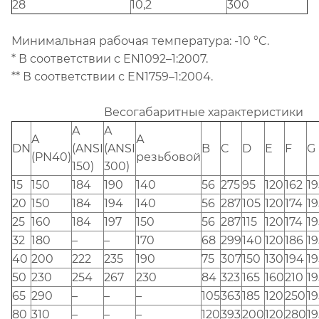
28
10,2
300
Минимальная рабочая температура: -10 °C.
* В соответствии с EN1092–1:2007.
** В соответствии с EN1759–1:2004.
Весогабаритные характеристики
A
A
A
А
DN
(ANSI
(ANSI
B
C
D
E
F
G
(PN40)
резьбовой
150)
300)
15
150
184
190
140
56
275
95
120
162
19
20
150
184
194
140
56
287
105
120
174
19
25
160
184
197
150
56
287
115
120
174
19
32
180
–
–
170
68
299
140
120
186
19
40
200
222
235
190
75
307
150
130
194
19
50
230
254
267
230
84
323
165
160
210
19
65
290
–
–
–
105
363
185
120
250
19
80
310
–
–
–
120
393
200
120
280
19