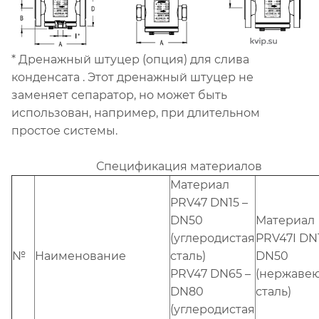
* Дренажный штуцер (опция) для слива
конденсата . Этот дренажный штуцер не
заменяет сепаратор, но может быть
использован, например, при длительном
простое системы.
Спецификация материалов
Материал
PRV47 DN15 –
DN50
Материал
(углеродистая
PRV47I DN1
№
Наименование
сталь)
DN50
PRV47 DN65 –
(нержаве
DN80
сталь)
(углеродистая