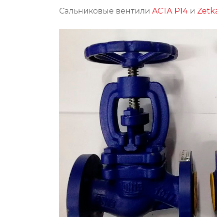
Сальниковые вентили
AСТА Р14
и
Zetk