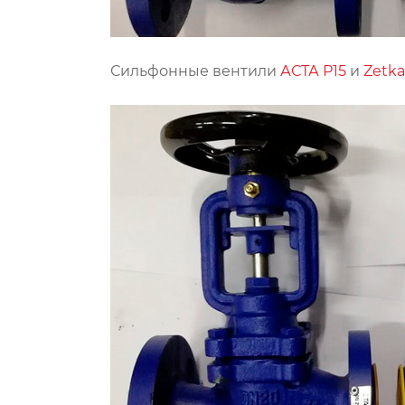
Сильфонные вентили
АСТА Р15
и
Zetka