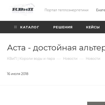
Портал теплоэнергетики
Екат
КАТАЛОГ
РЕШЕНИЯ
КЕЙСЫ
Аста - достойная альт
—
—
КВиП | Короли воды и пара
Новости
Новости
16 июля 2018