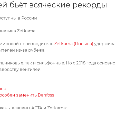
ей бьёт всяческие рекорды
оступны в России
рнатива Zetkama.
й мировой производитель
Zetkama (Польша)
удержива
телей из-за рубежа.
ьниковые, так и сильфонные. Но с 2018 года основ
водству вентилей.
нес
особен заменить Danfoss
жены клапаны АСТА и Zetkama: