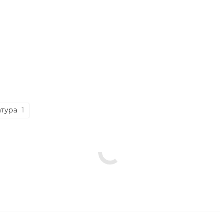
атура
1