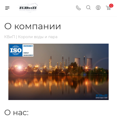
0
О компании
КВиП | Короли воды и пара
О нас: