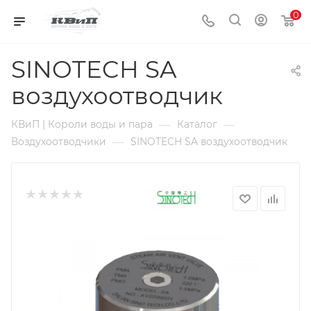
0
SINOTECH SA
воздухоотводчик
—
—
КВиП | Короли воды и пара
Каталог
—
Воздухоотводчики
SINOTECH SA воздухоотводчик