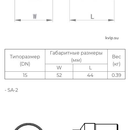
Габаритные размеры
Типоразмер
Вес
(мм)
(DN)
(кг)
W
L
15
52
44
0.39
- SA-2