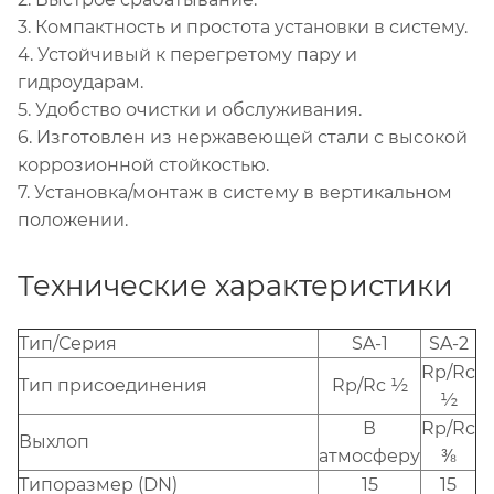
3. Компактность и простота установки в систему.
4. Устойчивый к перегретому пару и
гидроударам.
5. Удобство очистки и обслуживания.
6. Изготовлен из нержавеющей стали с высокой
коррозионной стойкостью.
7. Установка/монтаж в систему в вертикальном
положении.
Технические характеристики
Тип/Серия
SA-1
SA-2
Rp/Rc
Тип присоединения
Rp/Rc ½
½
В
Rp/Rc
Выхлоп
атмосферу
⅜
Типоразмер (DN)
15
15