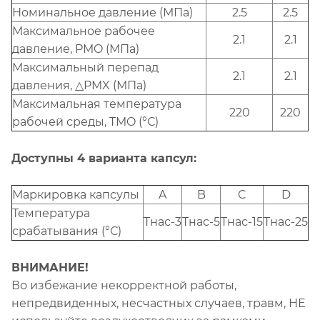
Номинальное давление (МПа)
2.5
2.5
Максимальное рабочее
2.1
2.1
давление, PMO (МПа)
Максимальный перепад
2.1
2.1
давления, △PMX (МПа)
Максимальная температура
220
220
рабочей среды, TMO (°С)
Доступны 4 варианта капсул:
Маркировка капсулы
A
B
C
D
Температура
Tнас-3
Tнас-5
Tнас-15
Tнас-25
срабатывания (°С)
ВНИМАНИЕ!
Во избежание некорректной работы,
непредвиденных, несчастных случаев, травм, НЕ