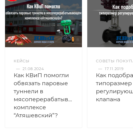
КЕЙСЫ
СОВЕТЫ ПОКУП
—
21.08.2024
—
17.11.2019
Как КВиП помогли
Как подобра
обвязать паровые
типоразмер
туннели в
регулирующ
мясоперерабатывающем
клапана
комплексе
“Атяшевский”?