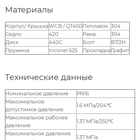
Материалы
Корпус/ Крышка
WCB / QT450
Поплавок
304
Седло
420
Рама
304
Диск
440C
Болт
B7/2H
Пружина
Inconel 625
Прокладка
Графит
Технические данные
Номинальное давление
PN16
Maксимальное
1.6 MПa/204℃
допустимое давление
Maксимальное рабочее
1.37 MПa/250℃
давление
Maксимальное давление
1.37 MПa