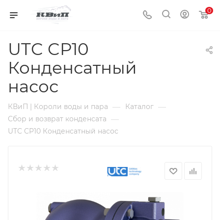
0
UTC CP10
Конденсатный
насос
—
—
КВиП | Короли воды и пара
Каталог
—
Сбор и возврат конденсата
UTC CP10 Конденсатный насос