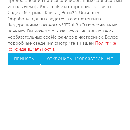
Екатеринбург, ул. Колхозников,
предоставления персонализированных сервисов мы
д. 59А, офис 303
используем файлы cookie и сторонние сервисы:
Яндекс.Метрика, Roistat, Bitrix24, Unisender.
Обработка данных ведется в соответствии с
Федеральным законом № 152-ФЗ «О персональных
данных». Вы можете отказаться от использования
необязательных cookie файлов в настройках. Более
подробные сведения смотрите в нашей
Политике
конфиденциальности
.
ПРИНЯТЬ
ОТКЛОНИТЬ НЕОБЯЗАТЕЛЬНЫЕ
2026 © КВиП: Короли воды и пара
Bce зарегистрированные товарные знаки, логотипы и
бренды, упоминаемые на сайте, принадлежат их
законным владельцам и используются исключительно
в информационных целях