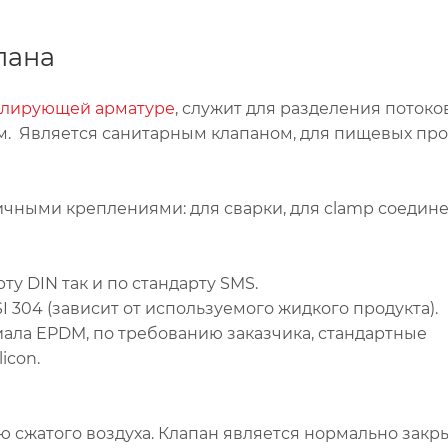
пана
улирующей арматуре
, служит для разделения потоко
. Является санитарным клапаном, для пищевых про
ичными креплениями: для сварки, для clamp соедин
у DIN так и по стандарту SMS.
ISI 304 (зависит от используемого жидкого продукта).
ла EPDM, по требованию заказчика, стандартные
icon.
 сжатого воздуха. Клапан является нормально зак