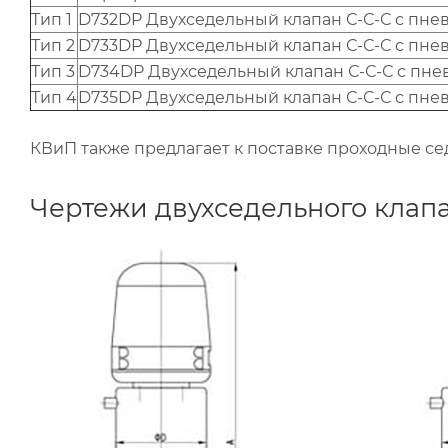
Тип 1
D732DP Двухседельный клапан С-С-С с пн
Тип 2
D733DP Двухседельный клапан С-С-С с пн
Тип 3
D734DP Двухседельный клапан С-С-С с пн
Тип 4
D735DP Двухседельный клапан С-С-С с пн
КВиП также предлагает к поставке проходные с
Чертежи двухседельного клап