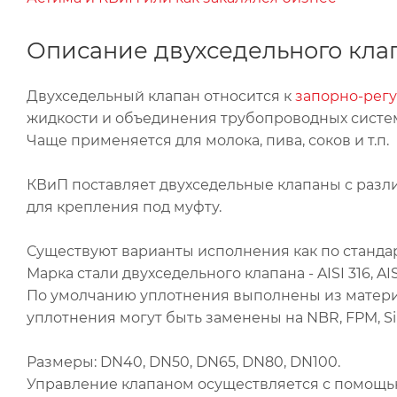
Описание двухседельного кла
Двухседельный клапан относится к
запорно-рег
жидкости и объединения трубопроводных систем
Чаще применяется для молока, пива, соков и т.п.
КВиП поставляет двухседельные клапаны с разл
для крепления под муфту.
Существуют варианты исполнения как по стандарт
Марка стали двухседельного клапана - AISI 316, A
По умолчанию уплотнения выполнены из материа
уплотнения могут быть заменены на NBR, FPM, Sil
Размеры: DN40, DN50, DN65, DN80, DN100.
Управление клапаном осуществляется с помощью