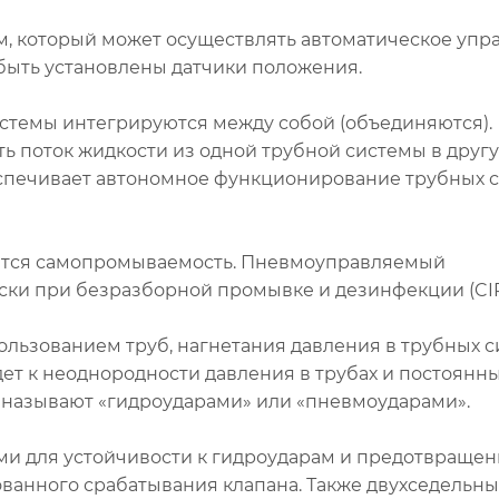
, который может осуществлять автоматическое упр
быть установлены датчики положения.
истемы интегрируются между собой (объединяются).
 поток жидкости из одной трубной системы в другу
еспечивает автономное функционирование трубных с
яется самопромываемость. Пневмоуправляемый
ки при безразборной промывке и дезинфекции (CIP,
ользованием труб, нагнетания давления в трубных с
дет к неоднородности давления в трубах и постоянн
 называют «гидроударами» или «пневмоударами».
ми для устойчивости к гидроударам и предотвраще
ванного срабатывания клапана. Также двухседельн