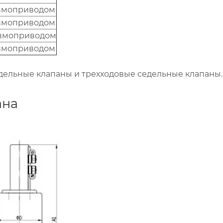
евмоприводом
евмоприводом
евмоприводом
евмоприводом
едельные клапаны и трехходовые седельные клапаны.
ана