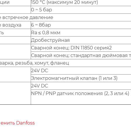
ации
150 °C (максимум 20 минут)
0 ~ 5 бар
е встречное давление
 воздуха
6 ~ 8бар
ть
Ra ≤ 0,8 мкм
Дробеструйная
Сварной конец: DIN 11850 серия2
Сварной конец: стандартная дюймовая 
арка, резьба, хомут, фланец
24V DC
Электромагнитный клапан (1 или 3)
24V DC
NPN / PNP датчик положения (2, 3 или 4)
енить Danfoss