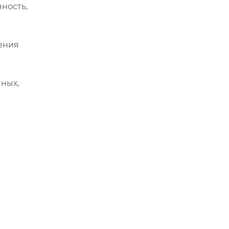
чность,
ения
ных,