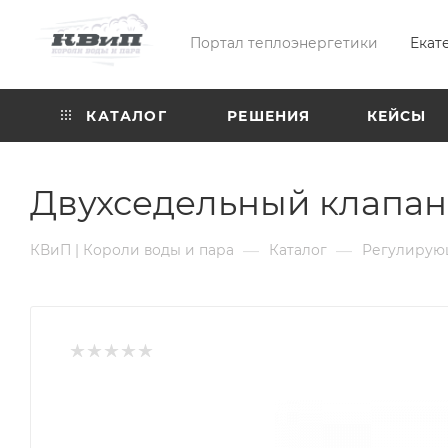
Портал теплоэнергетики
Екат
КАТАЛОГ
РЕШЕНИЯ
КЕЙСЫ
Двухседельный клапан
—
—
КВиП | Короли воды и пара
Каталог
Регулирую