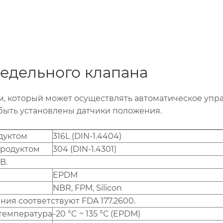
седельного клапана
, который может осуществлять автоматическое упр
 быть установлены датчики положения.
дуктом
316L (DIN-1.4404)
продуктом
304 (DIN-1.4301)
B.
EPDM
NBR, FPM, Silicon
ия соответствуют FDA 177.2600.
температура
-20 °C ~ 135 °С (EPDM)