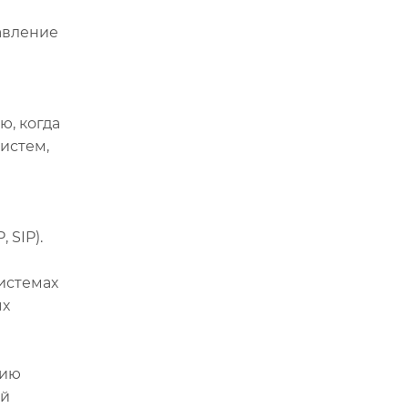
авление
ю, когда
истем,
 SIP).
истемах
ых
нию
ый