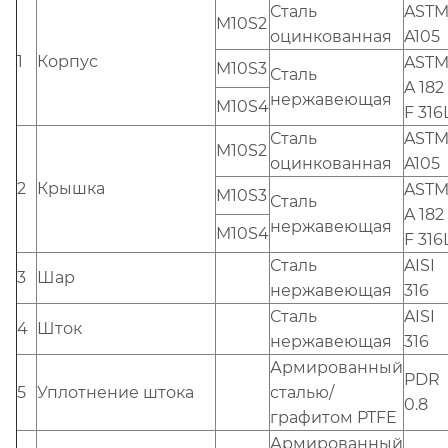
Сталь
AST
M10S2
оцинкованная
A105
1
Корпус
AST
M10S3
Сталь
A 182
нержавеющая
M10S4
F 316
Сталь
AST
M10S2
оцинкованная
A105
2
Крышка
AST
M10S3
Сталь
A 182
нержавеющая
M10S4
F 316
Сталь
AISI
3
Шар
нержавеющая
316
Сталь
AISI
4
Шток
нержавеющая
316
Армированный
PDR
5
Уплотнение штока
сталью/
0.8
графитом PTFE
Армированный