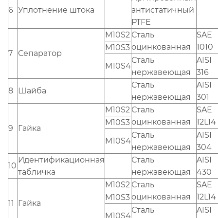
6
Уплотнение штока
антистатичный
PTFE
M10S2
Сталь
SAE
оцинкованная
1010
M10S3
7
Сепаратор
Сталь
AISI
M10S4
нержавеющая
316
Сталь
AISI
8
Шайба
нержавеющая
301
M10S2
Сталь
SAE
оцинкованная
12L14
M10S3
9
Гайка
Сталь
AISI
M10S4
нержавеющая
304
Идентификационная
Сталь
AISI
10
табличка
нержавеющая
430
M10S2
Сталь
SAE
оцинкованная
12L14
M10S3
11
Гайка
Сталь
AISI
M10S4