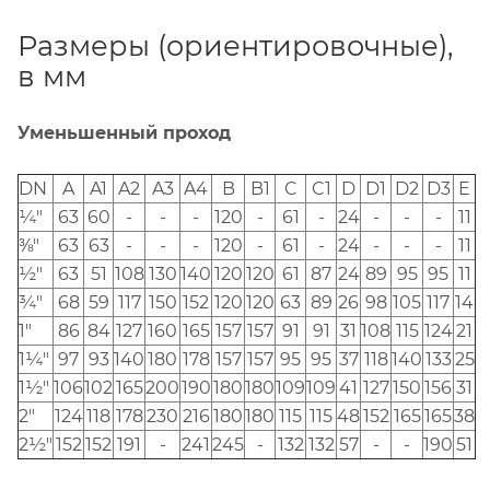
Размеры (ориентировочные),
в мм
Уменьшенный проход
DN
A
A1
A2
A3
A4
B
B1
C
C1
D
D1
D2
D3
E
¼"
63
60
-
-
-
120
-
61
-
24
-
-
-
11
⅜"
63
63
-
-
-
120
-
61
-
24
-
-
-
11
½"
63
51
108
130
140
120
120
61
87
24
89
95
95
11
¾"
68
59
117
150
152
120
120
63
89
26
98
105
117
14
1"
86
84
127
160
165
157
157
91
91
31
108
115
124
21
1¼"
97
93
140
180
178
157
157
95
95
37
118
140
133
25
1½"
106
102
165
200
190
180
180
109
109
41
127
150
156
31
2"
124
118
178
230
216
180
180
115
115
48
152
165
165
38
2½"
152
152
191
-
241
245
-
132
132
57
-
-
190
51