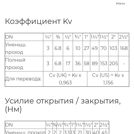
Коэффициент Kv
DN
¼"
⅜
½"
¾"
1"
1¼"
1½"
2"
2½"
Уменьш.
3
6.8
6
10
27
49
70
103
168
проход
Полный
3
6.8
17
36
58
89
153
205
-
проход
Cv (UK) = Kv x
Cv (US) = Kv x
Для перевода:
0,963
1,156
Усилие открытия / закрытия,
(Нм)
DN
¼"
⅜
½"
¾"
1"
1¼"
1½"
2"
2½"
Уменьш. проход
2
2
2
3.5
13
21
30
40
45