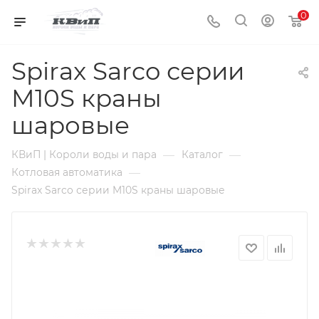
0
Spirax Sarco серии
M10S краны
шаровые
—
—
КВиП | Короли воды и пара
Каталог
—
Котловая автоматика
Spirax Sarco серии M10S краны шаровые