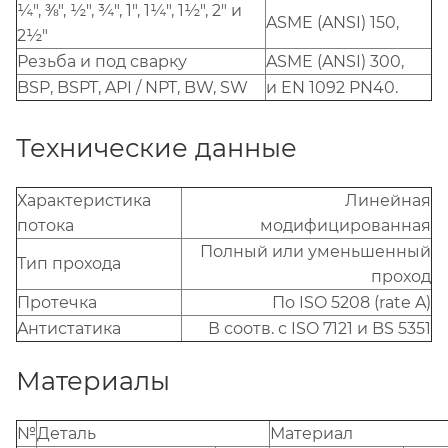
¼", ⅜", ½", ¾", 1", 1¼", 1½", 2" и
ASME (ANSI) 150,
2½"
Резьба и под сварку
ASME (ANSI) 300,
BSP, BSPT, API / NPT, BW, SW
и EN 1092 PN40.
Технические данные
Характеристика
Линейная
потока
модифицированная
Полный или уменьшенный
Тип прохода
проход
Протечка
По ISO 5208 (rate A)
Aнтистатика
В соотв. с ISO 7121 и BS 5351
Материалы
№
Деталь
Материал