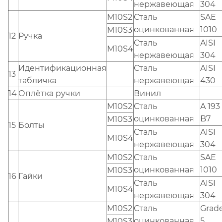
нержавеющая
304
M10S2
Сталь
SAE
оцинкованная
1010
M10S3
12
Ручка
Сталь
AISI
M10S4
нержавеющая
304
Идентификационная
Сталь
AISI
13
табличка
нержавеющая
430
14
Оплётка ручки
Винил
M10S2
Сталь
A 193
оцинкованная
B7
M10S3
15
Болты
Сталь
AISI
M10S4
нержавеющая
304
M10S2
Сталь
SAE
оцинкованная
1010
M10S3
16
Гайки
Сталь
AISI
M10S4
нержавеющая
304
M10S2
Сталь
Grad
оцинкованная
5
M10S3