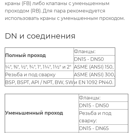
краны (FB) либо клапаны с уменьшенным
проходом (RB). Для пара рекомендуется
использовать краны с уменьшенным проходом.
DN и соединения
Фланцы:
Полный проход
DN15 - DN50
¼", ⅜", ½", ¾", 1", 1¼", 1½" и 2"
ASME (ANSI) 150,
Резьба и под сварку
ASME (ANSI) 300,
BSP, BSPT, API / NPT, BW, SW
и EN 1092 PN40.
Фланцы:
DN15 - DN50
Уменьшенный проход
Резьба и под
сварку:
DN15 - DN65