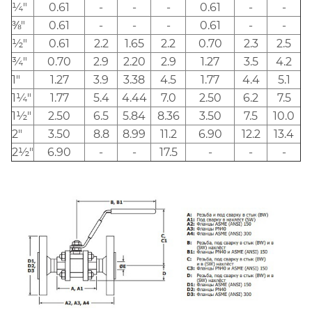
¼"
0.61
-
-
-
0.61
-
-
⅜"
0.61
-
-
-
0.61
-
-
½"
0.61
2.2
1.65
2.2
0.70
2.3
2.5
¾"
0.70
2.9
2.20
2.9
1.27
3.5
4.2
1"
1.27
3.9
3.38
4.5
1.77
4.4
5.1
1¼"
1.77
5.4
4.44
7.0
2.50
6.2
7.5
1½"
2.50
6.5
5.84
8.36
3.50
7.5
10.0
2"
3.50
8.8
8.99
11.2
6.90
12.2
13.4
2½"
6.90
-
-
17.5
-
-
-