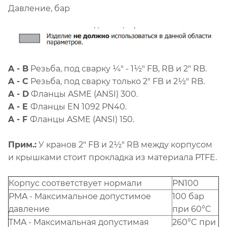
Давление, бар
A - B
Резьба, под сварку ¼" - 1½" FB, RB и 2" RB.
A - C
Резьба, под сварку только 2" FB и 2½" RB.
A - D
Фланцы ASME (ANSI) 300.
A - E
Фланцы EN 1092 PN40.
A - F
Фланцы ASME (ANSI) 150.
Прим.:
У кранов 2" FB и 2½" RB между корпусом
и крышками стоит прокладка из материала PTFE.
Корпус соответствует нормали
PN100
PMA - Максимальное допустимое
100 бар
давление
при 60°C
TMA - Максимальная допустимая
260°C при