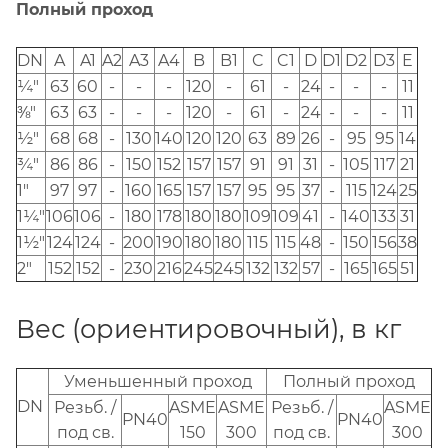
Полный проход
DN
A
A1
A2
A3
A4
B
B1
C
C1
D
D1
D2
D3
E
¼"
63
60
-
-
-
120
-
61
-
24
-
-
-
11
⅜"
63
63
-
-
-
120
-
61
-
24
-
-
-
11
½"
68
68
-
130
140
120
120
63
89
26
-
95
95
14
¾"
86
86
-
150
152
157
157
91
91
31
-
105
117
21
1"
97
97
-
160
165
157
157
95
95
37
-
115
124
25
1¼"
106
106
-
180
178
180
180
109
109
41
-
140
133
31
1½"
124
124
-
200
190
180
180
115
115
48
-
150
156
38
2"
152
152
-
230
216
245
245
132
132
57
-
165
165
51
Вес (ориентировочный), в кг
Уменьшенный проход
Полный проход
DN
Резьб. /
ASME
ASME
Резьб. /
ASME
PN40
PN40
под св.
150
300
под св.
300