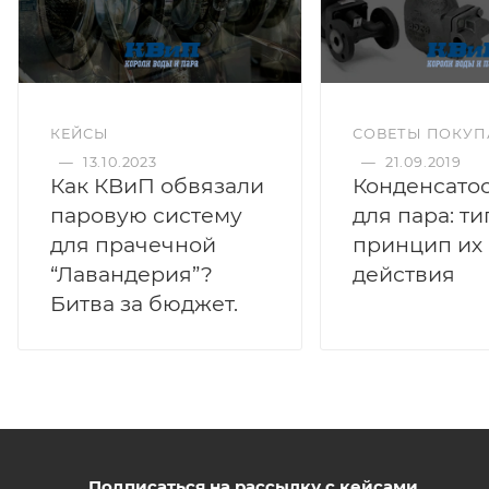
КЕЙСЫ
СОВЕТЫ ПОКУП
—
13.10.2023
—
21.09.2019
Как КВиП обвязали
Конденсато
паровую систему
для пара: ти
для прачечной
принцип их
“Лавандерия”?
действия
Битва за бюджет.
Подписаться на рассылку с кейсами