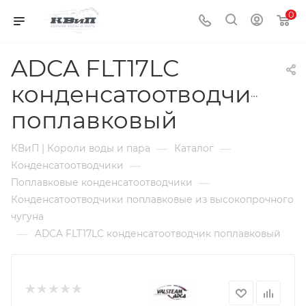
0
ADCA FLT17LC
конденсатоотводчик
поплавковый
—
—
КВиП | Короли воды и пара
Каталог
—
Конденсатоотводчики
—
Поплавковые конденсатоотводчики
Конденсатоотводчики поплавковые из высокопрочного
чугуна
—
ADCA FLT17LC конденсатоотводчик поплавковый