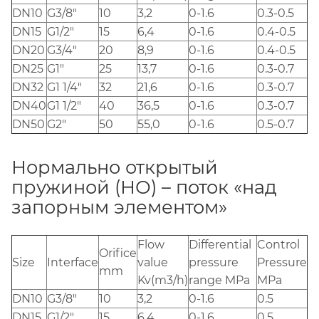
DN10
G3/8"
10
3,2
0-1.6
0.3-0.5
DN15
G1/2"
15
6,4
0-1.6
0.4-0.5
DN20
G3/4"
20
8,9
0-1.6
0.4-0.5
DN25
G1"
25
13,7
0-1.6
0.3-0.7
DN32
G1 1/4"
32
21,6
0-1.6
0.3-0.7
DN40
G1 1/2"
40
36,5
0-1.6
0.3-0.7
DN50
G2"
50
55,0
0-1.6
0.5-0.7
Нормально открытый
пружиной (НО) – поток «над
запорным элементом»
Flow
Differential
Control
Orifice
Size
Interface
value
pressure
Pressure
mm
Kv(m3/h)
range MPa
MPa
DN10
G3/8"
10
3,2
0-1.6
0.5
DN15
G1/2"
15
6,4
0-1.6
0.5