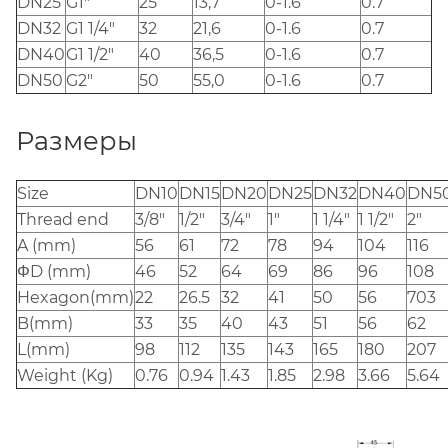
DN25
G1"
25
13,7
0-1.6
0.7
DN32
G1 1/4"
32
21,6
0-1.6
0.7
DN40
G1 1/2"
40
36,5
0-1.6
0.7
DN50
G2"
50
55,0
0-1.6
0.7
Размеры
Size
DN10
DN15
DN20
DN25
DN32
DN40
DN5
Thread end
3/8"
1/2"
3/4"
1"
1 1/4"
1 1/2"
2"
A (mm)
56
61
72
78
94
104
116
ΦD (mm)
46
52
64
69
86
96
108
Hexagon(mm)
22
26.5
32
41
50
56
703
B(mm)
33
35
40
43
51
56
62
L(mm)
98
112
135
143
165
180
207
Weight (Kg)
0.76
0.94
1.43
1.85
2.98
3.66
5.64