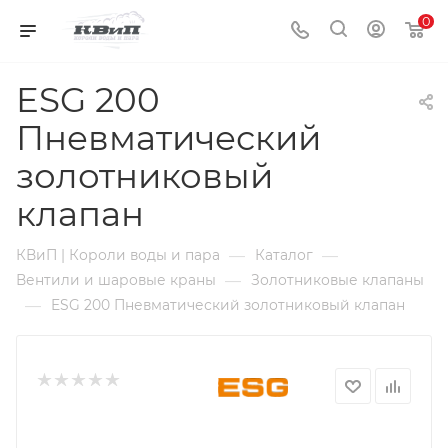
0
ESG 200
Пневматический
золотниковый
клапан
—
—
КВиП | Короли воды и пара
Каталог
—
Вентили и шаровые краны
Золотниковые клапаны
—
ESG 200 Пневматический золотниковый клапан