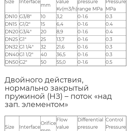
Size
Interface
value
pressure
Pressure
mm
Kv(m3/h)
range MPa
MPa
DN10
G3/8"
10
3,2
0-1.6
0.3
DN15
G1/2"
15
6,4
0-1.6
0.4
DN20
G3/4"
20
8,9
0-1.6
0.4
DN25
G1"
25
13,7
0-1.6
0.3
DN32
G1 1/4"
32
21,6
0-1.6
0.3
DN40
G1 1/2"
40
36,5
0-1.6
0.3
DN50
G2"
50
55,0
0-1.6
0.5
Двойного действия,
нормально закрытый
пружиной (НЗ) – поток «над
зап. элементом»
Flow
Differential
Control
Orifice
Size
Interface
value
pressure
Pressure
mm