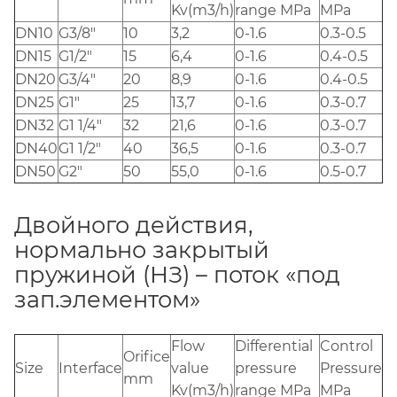
Kv(m3/h)
range MPa
MPa
DN10
G3/8"
10
3,2
0-1.6
0.3-0.5
DN15
G1/2"
15
6,4
0-1.6
0.4-0.5
DN20
G3/4"
20
8,9
0-1.6
0.4-0.5
DN25
G1"
25
13,7
0-1.6
0.3-0.7
DN32
G1 1/4"
32
21,6
0-1.6
0.3-0.7
DN40
G1 1/2"
40
36,5
0-1.6
0.3-0.7
DN50
G2"
50
55,0
0-1.6
0.5-0.7
Двойного действия,
нормально закрытый
пружиной (НЗ) – поток «под
зап.элементом»
Flow
Differential
Control
Orifice
Size
Interface
value
pressure
Pressure
mm
Kv(m3/h)
range MPa
MPa