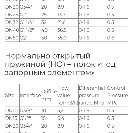
DN20
G3/4"
20
8,9
0-1.6
0.5
DN25
G1"
25
13,7
0-1.6
0.5
DN32
G1 1/4"
32
21,6
0-1.6
0.5
DN40
G1 1/2"
40
36,5
0-1.6
0.5
DN50
G2"
50
55,0
0-1.6
0.6
Нормально открытый
пружиной (НО) – поток «под
запорным элементом»
Flow
Differential
Control
Orifice
Size
Interface
value
pressure
Pressure
mm
Kv(m3/h)
range MPa
MPa
DN10
G3/8"
10
3,2
0-1.6
0.5
DN15
G1/2"
15
6,4
0-1.6
0.5
DN20
G3/4"
20
8,9
0-1.6
0.5