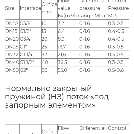
Flow
Differential
Control
Orifice
Size
Interface
value
pressure
Pressure
mm
Kv(m3/h)
range MPa
MPa
DN10
G3/8"
10
3,2
0-1.6
0.3-0.5
DN15
G1/2"
15
6,4
0-1.6
0.4-0.5
DN20
G3/4"
20
8,9
0-1.6
0.4-0.5
DN25
G1"
25
13,7
0-1.6
0.3-0.5
DN32
G1 1/4"
32
21,6
0-1.6
0.3-0.5
DN40
G1 1/2"
40
36,5
0-1.6
0.3-0.5
DN50
G2"
50
55,0
0-1.6
0.5-0.6
Нормально закрытый
пружиной (НЗ) поток «под
запорным элементом»
Flow
Differential
Control
Orifice