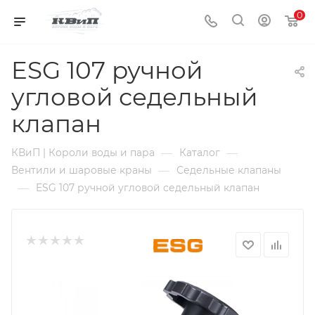
0
ESG 107 ручной
угловой седельный
клапан
—
—
КВиП | Короли воды и пара
Каталог
—
Вентили и шаровые краны
Седельные клапаны
—
ESG 107 ручной угловой седельный клапан