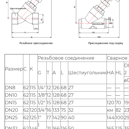
Резьбовое соединение
Сварное
D
Размер
С
К
G
Т
А
L
Шестиугольник
НА
HL
2
⌀
DN8
62
115
1/4"
12
126
68
27
—
—
—
DN10
62
115
3/8"
12
128
68
27
—
—
—
DN15
62
115
1/2"
15
128
68
27
120
70
19
DN20
62
120
3/4"
16
133
75
32
км
82
2
DN25
62
125
1"
17
142
90
40
144
100
2
1
DN32
62
146
21
166
116
50
165
125
3