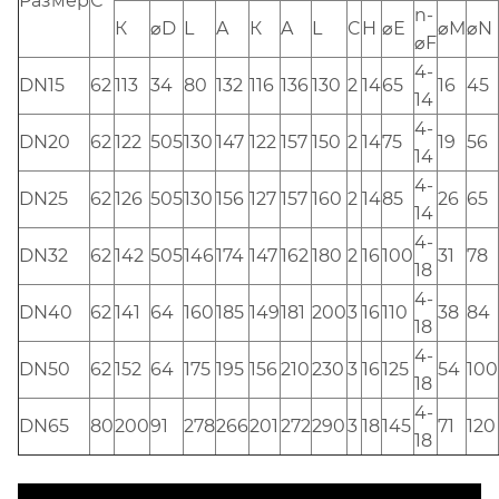
Размер
С
n-
К
⌀D
L
A
К
A
L
C
H
⌀Е
⌀М
⌀N
⌀F
4-
DN15
62
113
34
80
132
116
136
130
2
14
65
16
45
14
4-
DN20
62
122
505
130
147
122
157
150
2
14
75
19
56
14
4-
DN25
62
126
505
130
156
127
157
160
2
14
85
26
65
14
4-
DN32
62
142
505
146
174
147
162
180
2
16
100
31
78
18
4-
DN40
62
141
64
160
185
149
181
200
3
16
110
38
84
18
4-
DN50
62
152
64
175
195
156
210
230
3
16
125
54
100
18
4-
DN65
80
200
91
278
266
201
272
290
3
18
145
71
120
18