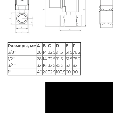
Размеры, мм
A
B
C
D
E
F
3/8''
28
14
32,5
91,5
51,5
78,2
1/2''
28
14
32,5
91,5
51,5
78,2
3/4''
32
16
32,5
95,5
52
82
1''
40
20
32,5
103,5
60
90