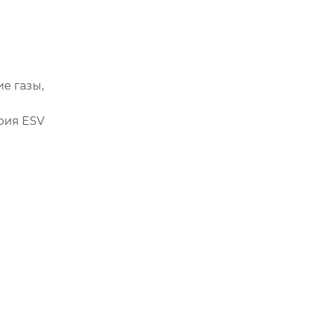
е газы,
рия ESV