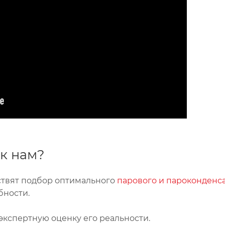
к нам?
ствят подбор оптимального
парового и пароконденс
бности.
экспертную оценку его реальности.