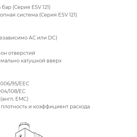
 бар (Серия ESV 121)
пная система (Серия ESV 121)
независимо АС или DC)
зон отверстий
имально катушкой вверх
2006/95/ЕЕС
004/108/EC
(англ. EMC)
, плотность и коэффициент расхода