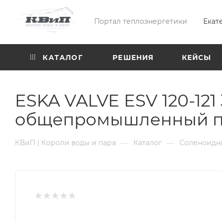
Портал теплоэнергетики
Екат
КАТАЛОГ
РЕШЕНИЯ
КЕЙСЫ
ESKA VALVE ESV 120-121
общепромышленный пр
—
—
КВиП | Короли воды и пара
Каталог
Соленоидн