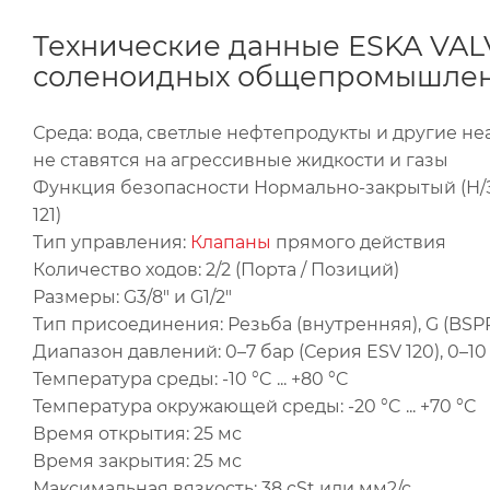
Технические данные ESKA VALVE
соленоидных общепромышлен
Среда: вода, светлые нефтепродукты и другие не
не ставятся на агрессивные жидкости и газы
Функция безопасности Нормально-закрытый (Н/З)
121)
Тип управления:
Клапаны
прямого действия
Количество ходов: 2/2 (Порта / Позиций)
Размеры: G3/8" и G1/2"
Тип присоединения: Резьба (внутренняя), G (BSPP/
Диапазон давлений: 0–7 бар (Серия ESV 120), 0–10 
Температура среды: -10 °C ... +80 °C
Температура окружающей среды: -20 °C ... +70 °C
Время открытия: 25 мс
Время закрытия: 25 мс
Максимальная вязкость: 38 cSt или мм2/с