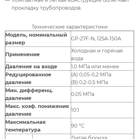
Компактная и легкая конструкция облегчает
прокладку трубопроводов.
Технические характеристики
Модель, номинальный
GP-27F-N, 125A-150A
размер
Холодная и горячая
Применение
вода
Давление на входе
1,0 МПа или менее
Редуцированное
(А) 0,05-0,2 МПа
давление
(В) 0,2-0,5 МПа
Мин. дифференц.
0,05 МПа
давление
Макс. коэф. понижения
10:1
давления
Максимальная
90 °C
температура
Литая бронза