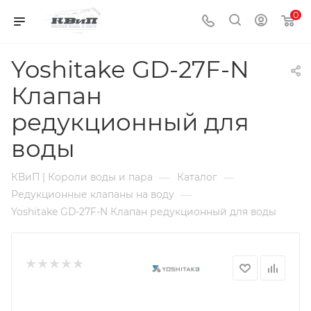
0
Yoshitake GD-27F-N
Клапан
редукционный для
воды
—
—
КВиП | Короли воды и пара
Каталог
—
Редукционные клапаны на воду
Yoshitake GD-27F-N Клапан редукционный для воды