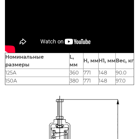
Номинальные
L,
H, мм
H1, мм
Вес, кг
размеры
мм
125А
360
771
148
90.0
150А
380
771
148
97.0