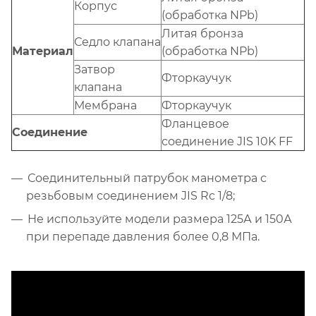
Корпус
(обработка NPb)
Литая бронза
Седло клапана
Материал
(обработка NPb)
Затвор
Фторкаучук
клапана
Мембрана
Фторкаучук
Фланцевое
Соединение
соединение JIS 10K FF
Соединительный патрубок манометра с
резьбовым соединением JIS Rc 1/8;
Не используйте модели размера 125А и 150А
при перепаде давления более 0,8 МПа.