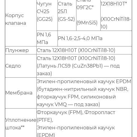
Чугун
Сталь
12Х18Н10Т*
09Г2С*
СЧ25
25Л
Корпус
(Х10СrNiTi18-
(GG25)
(GS-52)
(9MnSi5)
клапана
10)
РN 1,6
PN 1,6-2,5-4,0 МПа
МПа
Плунжер
Сталь 12Х18Н10Т (Х10СrNiTi18-10)
Сталь 12Х18Н10Т (Х10СrNiTi18-10)
Седло
(Латунь ЛС59 (CuZn38Pb1) — под
заказ)
Этилен-пропиленовый каучук EPDM
(бутадиен-нитрильный каучук NBR,
Мембрана
фторкаучук FPM, силиконовый
каучук VMQ — под заказ)
Фторкаучук (FPM), Фторопласт
Уплотнение
(PTFE),
штока**
Этилен-пропиленовый каучук
(EPDM)