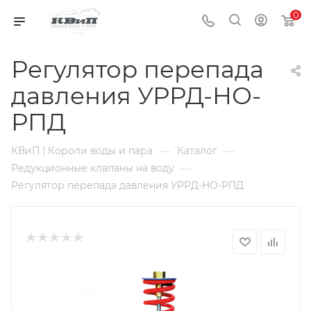
0
Регулятор перепада
давления УРРД-НО-
РПД
—
—
КВиП | Короли воды и пара
Каталог
—
Редукционные клапаны на воду
Регулятор перепада давления УРРД-НО-РПД