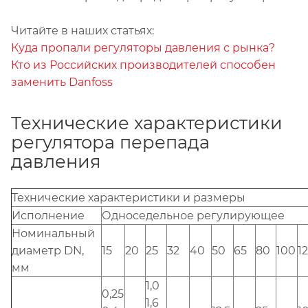
Читайте в наших статьях:
Куда пропали регуляторы давления с рынка?
Кто из Российских производителей способен
заменить Danfoss
Технические характеристики
регулятора перепада
давления
Технические характеристики и размеры
Исполнение
Односедельное регулирующее
Номинальный
диаметр DN,
15
20
25
32
40
50
65
80
100
1
мм
1,0
0,25
1,6