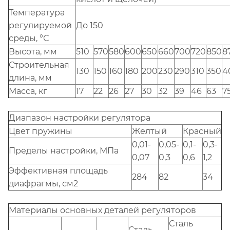
Температура
регулируемой
До 150
среды, °С
Высота, мм
510
570
580
600
650
660
700
720
850
8
Строительная
130
150
160
180
200
230
290
310
350
4
длина, мм
Масса, кг
17
22
26
27
30
32
39
46
63
7
Диапазон настройки регулятора
Цвет пружины
Желтый
Красный
0,01-
0,05-
0,1-
0,3-
Пределы настройки, МПа
0,07
0,3
0,6
1,2
Эффективная площадь
284
82
34
диафрагмы, см2
Материалы основных деталей регуляторов
Сталь
Сталь