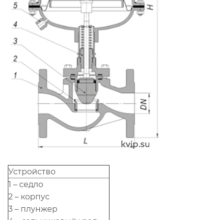
Устройство
1 – седло
2 – корпус
3 – плунжер