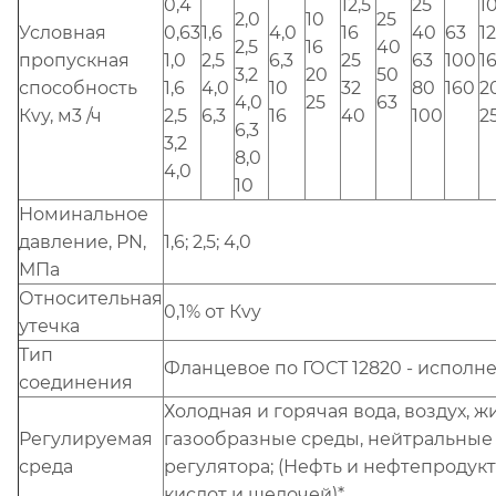
0,4
12,5
25
1
2,0
10
25
Условная
0,63
1,6
4,0
16
40
63
1
2,5
16
40
пропускная
1,0
2,5
6,3
25
63
100
1
3,2
20
50
способность
1,6
4,0
10
32
80
160
2
4,0
25
63
Кvу, м3 /ч
2,5
6,3
16
40
100
2
6,3
3,2
8,0
4,0
10
Номинальное
давление, РN,
1,6; 2,5; 4,0
МПа
Относительная
0,1% от Кvy
утечка
Тип
Фланцевое по ГОСТ 12820 - исполне
соединения
Холодная и горячая вода, воздух, ж
Регулируемая
газообразные среды, нейтральные
среда
регулятора; (Нефть и нефтепродукт
кислот и щелочей)*