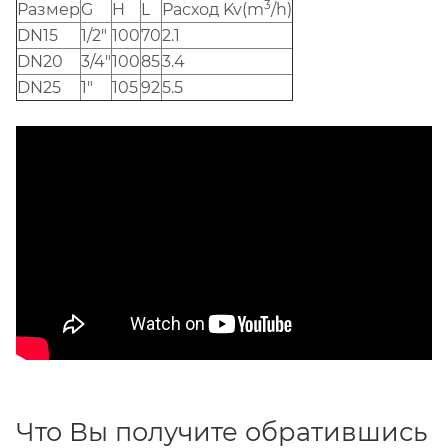
3
Размер
G
H
L
Расход Kv(m
/h)
DN15
1/2"
100
70
2.1
DN20
3/4"
100
85
3.4
DN25
1"
105
92
5.5
Что Вы получите обратившись