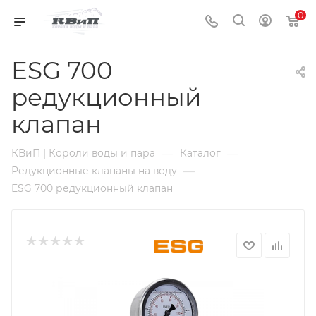
0
ESG 700
редукционный
клапан
—
—
КВиП | Короли воды и пара
Каталог
—
Редукционные клапаны на воду
ESG 700 редукционный клапан