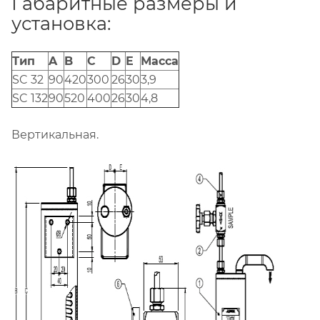
Габаритные размеры и
установка:
Тип
A
B
C
D
E
Масса
SC 32
90
420
300
26
30
3,9
SC 132
90
520
400
26
30
4,8
Вертикальная.