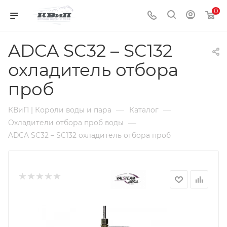
0
ADCA SC32 – SC132
охладитель отбора
проб
—
—
КВиП | Короли воды и пара
Каталог
—
Охладители отбора проб воды
ADCA SC32 – SC132 охладитель отбора проб