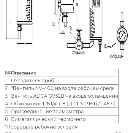
№
Описание
1
Охладитель проб
2
*Вентиль NV-400 на входе рабочей среды
3
Вентиль ADCA GV32B на входе охлаждения
4
Обж.фитинг DN1/4"x 8 (2) Cl. S (316Ti / 1.4571)
5
Присоединение термометра
6
Биметаллический термометр
*Проверьте рабочие условия