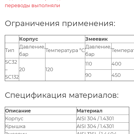
переводы выполняли
Ограничения применения:
Корпус
Змеевик
Давление,
Давление,
Тип
Температура °C
Темпера
бар
бар
SC32
110
400
–
20
120
90
450
SC132
Спецификация материалов:
Описание
Материал
Корпус
AISI 304 / 1.4301
Крышка
AISI 304 / 1.4301