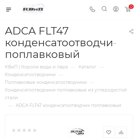
0
ADCA FLT47
конденсатоотводчик
поплавковый
—
—
КВиП | Короли воды и пара
Каталог
—
Конденсатоотводчики
—
Поплавковые конденсатоотводчики
Конденсатоотводчики поплавковые из углеродистой
стали
—
ADCA FLT47 конденсатоотводчик поплавковый