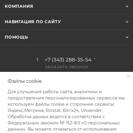
КОМПАНИЯ
НАВИГАЦИЯ ПО САЙТУ
ПОМОЩЬ
+7 (343) 288-35-54
ЗАКАЗАТЬ ЗВОНОК
info@kvip.su
Файлы cookie
Екатеринбург, ул. Колхозников,
Для улучшения работы сайта, аналитики и
д. 59А, офис 303
предоставления персонализированных сервисов мы
используем файлы cookie и сторонние сервисы:
Яндекс.Метрика, Roistat, Bitrix24, Unisender.
Обработка данных ведется в соответствии с
Федеральным законом № 152-ФЗ «О персональных
данных». Вы можете отказаться от использования