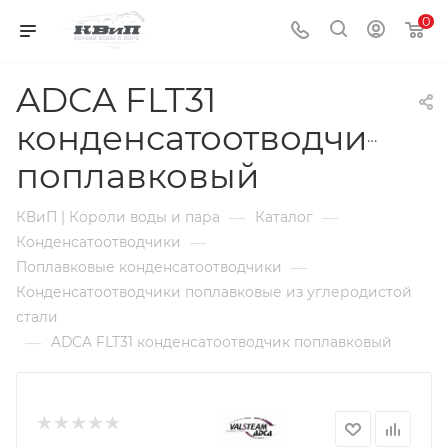
0
ADCA FLT31
конденсатоотводчик
поплавковый
—
—
КВиП | Короли воды и пара
Каталог
—
Конденсатоотводчики
—
Поплавковые конденсатоотводчики
Конденсатоотводчики поплавковые из углеродистой
стали
—
ADCA FLT31 конденсатоотводчик поплавковый