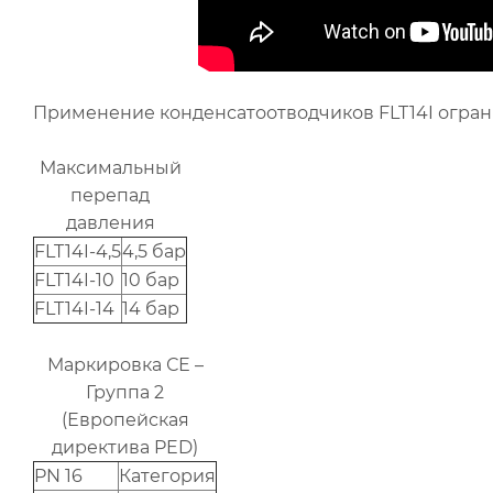
Применение конденсатоотводчиков FLT14I огра
Максимальный
перепад
давления
FLT14I-4,5
4,5 бар
FLT14I-10
10 бар
FLT14I-14
14 бар
Маркировка СЕ –
Группа 2
(Европейская
директива PED)
PN 16
Категория