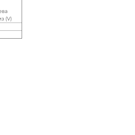
ева
з (V)