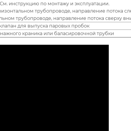
). См. инструкцию по монтажу и эксплуатации.
горизонтальном трубопроводе, направление потока сл
альном трубопроводе, направление потока сверху вни
– клапан для выпуска паровых пробок
енажного краника или баласировочной трубки