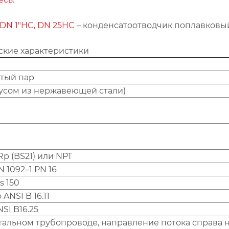
DN 1"
HC, DN 25HC
– конденсатоотводчик поплавковы
ские характеристики
тый пар
орпусом из нержавеющей стали)
Rp (BS21) или NPT
 1092–1 PN 16
s 150
ANSI B 16.11
SI B16.25
альном трубопроводе, направление потока справа 