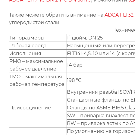
Также можете обратить внимание на
ADCA FLT32 
углеродистой стали.
Техниче
Типоразмеры
1” дюйм; DN 25
Рабочая среда
Насыщенный или перегре
Исполнения
FLT14I-4,5, 10 или 14 (с к
PMO – максимальное
14 бар
рабочее давление
TMO – максимальная
198 °C
рабочая температура
Внутренняя резьба ISO7/1 
Стандартные фланцы по EN
Присоединение
Фланцы по ASME B16.5 Clas
SW – приварка внахлест по 
BW – приварка встык по AN
По умолчанию на горизонт