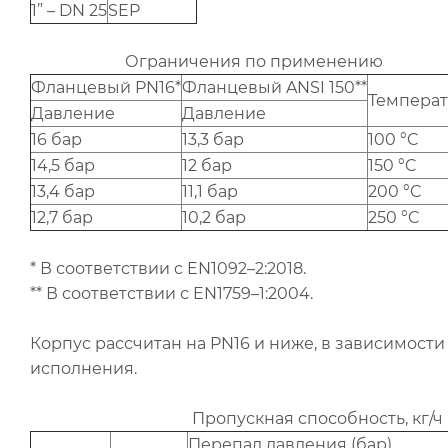
1” – DN 25
SEP
Ограничения по применению
Фланцевый PN16*
Фланцевый ANSI 150**
Температ
Давление
Давление
16 бар
13,3 бар
100 °C
14,5 бар
12 бар
150 °C
13,4 бар
11,1 бар
200 °C
12,7 бар
10,2 бар
250 °C
* В соответствии c EN1092–2:2018.
** В соответствии с EN1759–1:2004.
Корпус рассчитан на PN16 и ниже, в зависимост
исполнения.
Пропускная способность, кг/ч
Перепад давления (бар)