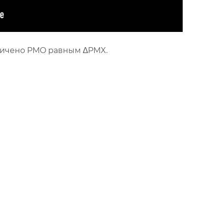
ничено PMO равным ∆PMX.