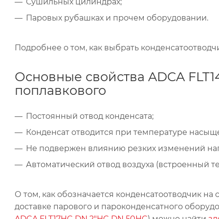
Сушильных цилиндрах;
Паровых рубашках и прочем оборудовании.
Подробнее о том, как выбрать конденсатоотводч
Основные свойства ADCA FLT14I
поплавкового
Постоянный отвод конденсата;
Конденсат отводится при температуре насыщ
Не подвержен влиянию резких изменений наг
Автоматический отвод воздуха (встроенный т
О том, как обозначается конденсатоотводчик на 
доставке парового и пароконденсатного оборуд
ADCA FLT17HC DN 2"HC DN 50HC
) можно найти
зд