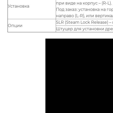
при виде на корпус – (R-L
Установка
Под заказ: установка на 
направо (L-R), или вертик
SLR (Steam Lock Release) 
Опции
Штуцер для установки др