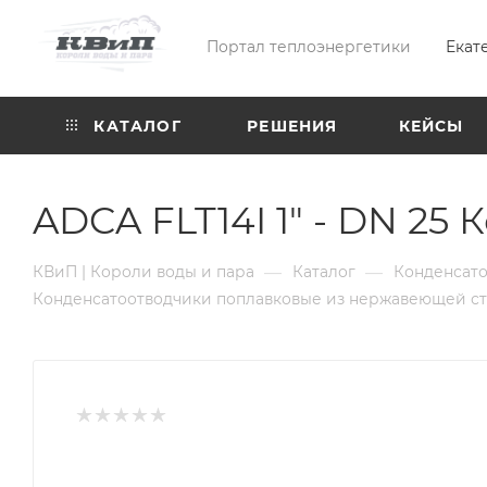
Портал теплоэнергетики
Екат
КАТАЛОГ
РЕШЕНИЯ
КЕЙСЫ
ADCA FLT14I 1" - DN 2
—
—
КВиП | Короли воды и пара
Каталог
Конденсат
Конденсатоотводчики поплавковые из нержавеющей с