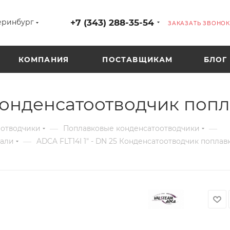
+7 (343) 288-35-54
еринбург
ЗАКАЗАТЬ ЗВОНОК
КОМПАНИЯ
ПОСТАВЩИКАМ
БЛОГ
5 Конденсатоотводчик поп
—
—
оотводчики
Поплавковые конденсатоотводчики
—
тали
ADCA FLT14I 1" - DN 25 Конденсатоотводчик попла