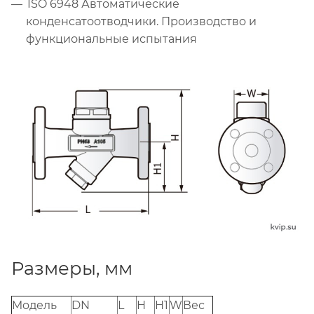
ISO 6948 Автоматические
конденсатоотводчики. Производство и
функциональные испытания
Размеры, мм
Moдель
DN
L
H
H1
W
Вес