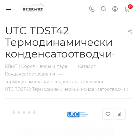
0
UTC TDST42
Термодинамический
конденсатоотводчик
—
—
КВиП | Короли воды и пара
Каталог
—
Конденсатоотводчики
—
Термодинамические конденсатоотводчики
UTC TDST42 Термодинамический конденсатоотводчик