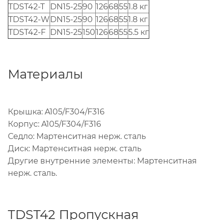
TDST42-T
DN15-25
90
126
68
55
1.8 кг
TDST42-W
DN15-25
90
126
68
55
1.8 кг
TDST42-F
DN15-25
150
126
68
55
5.5 кг
Maтериалы
Крышка: A105/F304/F316
Корпус: A105/F304/F316
Седло: Maртенситная нерж. сталь
Диск: Maртенситная нерж. сталь
Другие внутренние элементы: Maртенситная
нерж. сталь.
TDST42 Пропускная