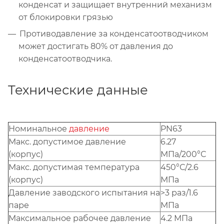
конденсат и защищает внутренний механизм
от блокировки грязью
Противодавление за конденсатоотводчиком
может достигать 80% от давления до
конденсатоотводчика.
Teхнические данные
Номинальное
давление
PN63
Mакс. допустимое давление
6.27
(корпус)
МПа/200°С
Maкс. допустимая температура
450°С/2.6
(корпус)
МПа
Давление заводского испытания на
>3 раз/1.6
паре
МПа
Mаксимальное рабочее давление
4.2 МПа