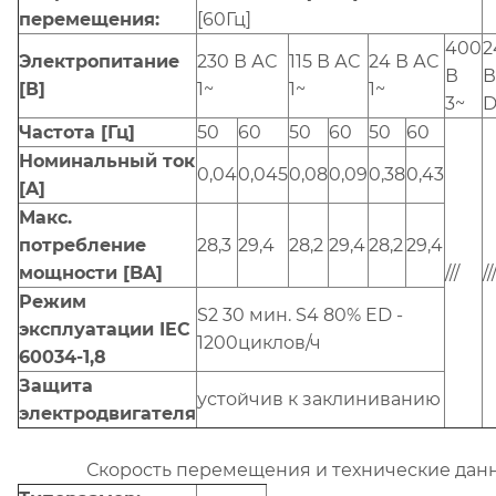
перемещения:
[60Гц]
400
2
Электропитание
230 В АС
115 В АС
24 В АС
В
В
[В]
1~
1~
1~
3~
Частота [Гц]
50
60
50
60
50
60
Номинальный ток
0,04
0,045
0,08
0,09
0,38
0,43
[A]
Макс.
потребление
28,3
29,4
28,2
29,4
28,2
29,4
мощности [BA]
///
//
Режим
S2 30 мин. S4 80% ED -
эксплуатации IEC
1200циклов/ч
60034-1,8
Защита
устойчив к заклиниванию
электродвигателя
Скорость перемещения и технические дан