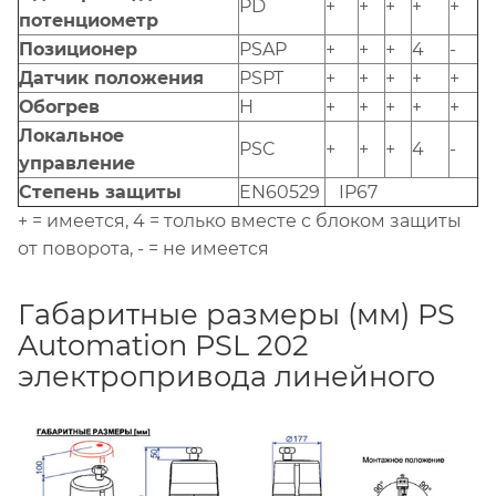
PD
+
+
+
+
+
потенциометр
Позиционер
PSAP
+
+
+
4
-
Датчик положения
PSPT
+
+
+
+
+
Обогрев
H
+
+
+
+
+
Локальное
PSC
+
+
+
4
-
управление
Степень защиты
EN60529
IP67
+ = имеется, 4 = только вместе с блоком защиты
от поворота, - = не имеется
Габаритные размеры (мм) PS
Automation PSL 202
электропривода линейного