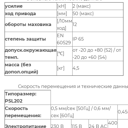
усилие
[кН]
2 (макс)
ход привода
[мм]
50 (макс)
[/10мм
обороты маховика
12
ход]
EN
степень защиты
IP 65
60529
допуск.окружающая
от -20 до +80 (S2) / от
[℃]
темп.
-20 до +60 (S4)
масса (без
[кг]
4,5
допол.опций)
Скорость перемещения и технические данн
Типоразмер:
PSL202
Скорость
0,5 мм/сек [50Гц] / 0,6 мм/
0,4
перемещения:
сек [60Гц]
400
Электропитание
230 В
115 В
24 В АС