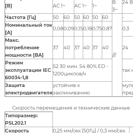
В
24 
[В]
АС 1~
АС 1~
1~
3~
Частота [Гц]
50
60
50
60
50
60
-
Номинальный ток
0,08
0,09
0,15
0,18
0,75
0,87
0,3
[A]
Макс.
потребление
37
40
37
40
37
40
24
мощности [BA]
///
Режим
S2 30 мин. S4 80% ED -
эксплуатации IEC
так 
1200циклов/ч
60034-1,8
Защита
устойчив к
мул
электродвигателя
заклиниванию
пре
Скорость перемещения и технические данные
Типоразмер:
PSL202.1
Скорость
0,25 мм/сек [50Гц] / 0,3 мм/сек