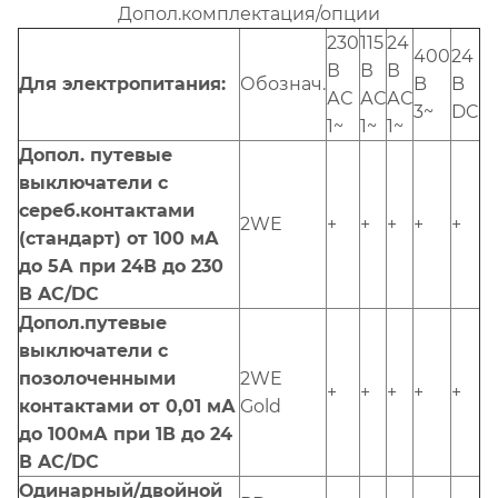
Допол.комплектация/опции
230
115
24
400
24
В
В
В
Для электропитания:
Обознач.
B
B
АС
АС
АС
3~
DC
1~
1~
1~
Допол. путевые
выключатели с
сереб.контактами
2WE
+
+
+
+
+
(стандарт) от 100 мА
до 5А при 24В до 230
В AC/DC
Допол.путевые
выключатели с
позолоченными
2WE
+
+
+
+
+
контактами от 0,01 мА
Gold
до 100мА при 1В до 24
В AC/DC
Одинарный/двойной