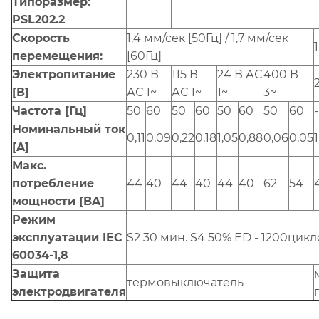
Типоразмер:
PSL202.2
Скорость
1,4 мм/сек [50Гц] / 1,7 мм/сек
перемещения:
[60Гц]
Электропитание
230 В
115 В
24 В АС
400 В
[В]
АС 1~
АС 1~
1~
3~
Частота [Гц]
50
60
50
60
50
60
50
60
-
Номинальный ток
0,11
0,09
0,22
0,18
1,05
0,88
0,06
0,05
1
[A]
Макс.
потребление
44
40
44
40
44
40
62
54
мощности [BA]
Режим
эксплуатации IEC
S2 30 мин. S4 50% ED - 1200цикл
60034-1,8
Защита
термовыключатель
электродвигателя