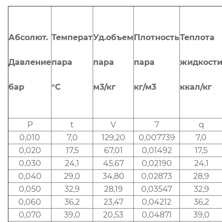
Абсолют.
Температ
Уд.объем
Плотность
Теплота
Давление
пара
пара
пара
жидкост
бар
°C
м3/кг
кг/м3
ккал/кг
P
t
V
7
q
0,010
7,0
129,20
0,007739
7,0
0,020
17,5
67,01
0,01492
17,5
0,030
24,1
45,67
0,02190
24,1
0,040
29,0
34,80
0,02873
28,9
0,050
32,9
28,19
0,03547
32,9
0,060
36,2
23,47
0,04212
36,2
0,070
39,0
20,53
0,04871
39,0