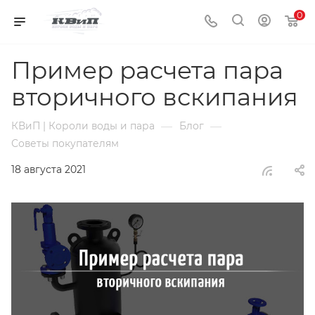
0
Пример расчета пара
вторичного вскипания
—
—
КВиП | Короли воды и пара
Блог
Советы покупателям
18 августа 2021