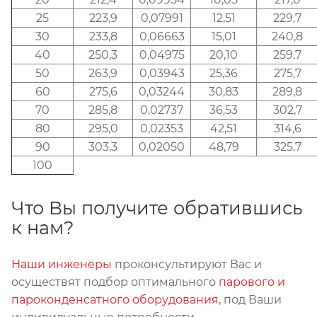
25
223,9
0,07991
12,51
229,7
30
233,8
0,06663
15,01
240,8
40
250,3
0,04975
20,10
259,7
50
263,9
0,03943
25,36
275,7
60
275,6
0,03244
30,83
289,8
70
285,8
0,02737
36,53
302,7
80
295,0
0,02353
42,51
314,6
90
303,3
0,02050
48,79
325,7
100
Что Вы получите обратившись
к нам?
Наши инженеры
проконсультируют Вас и
осуществят подбор оптимального
парового и
пароконденсатного оборудования
, под Ваши