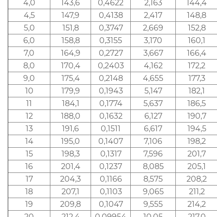
4,0
143,6
0,4622
2,163
144,4
4,5
147,9
0,4138
2,417
148,8
5,0
151,8
0,3747
2,669
152,8
6,0
158,8
0,3155
3,170
160,1
7,0
164,9
0,2727
3,667
166,4
8,0
170,4
0,2403
4,162
172,2
9,0
175,4
0,2148
4,655
177,3
10
179,9
0,1943
5,147
182,1
11
184,1
0,1774
5,637
186,5
12
188,0
0,1632
6,127
190,7
13
191,6
0,1511
6,617
194,5
14
195,0
0,1407
7,106
198,2
15
198,3
0,1317
7,596
201,7
16
201,4
0,1237
8,085
205,1
17
204,3
0,1166
8,575
208,2
18
207,1
0,1103
9,065
211,2
19
209,8
0,1047
9,555
214,2
20
212,4
0,09954
10,05
217,0