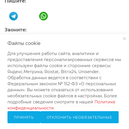
Пишите:
Звоните:
+7 (343) 288-35-54
Файлы cookie
Для улучшения работы сайта, аналитики и
Товары
предоставления персонализированных сервисов мы
используем файлы cookie и сторонние сервисы:
Яндекс.Метрика, Roistat, Bitrix24, Unisender.
Все
4
Поплавковые конденсатоотводчики
1
Обработка данных ведется в соответствии с
Федеральным законом № 152-ФЗ «О персональных
Редукционные клапаны на воду
2
данных». Вы можете отказаться от использования
необязательных cookie файлов в настройках. Более
Шаровые краны
1
подробные сведения смотрите в нашей
Политике
конфиденциальности
.
ПРИНЯТЬ
ОТКЛОНИТЬ НЕОБЯЗАТЕЛЬНЫЕ