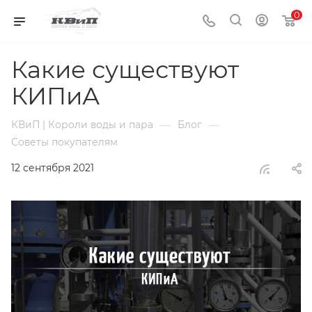
0
Какие существуют
КИПиА
—
—
КВиП | Короли воды и пара
Блог
Советы покупателям
12 сентября 2021