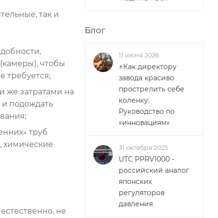
ительные, так и
Блог
адобности,
11 июня 2026
(камеры), чтобы
⚡Как директору
е требуется;
завода красиво
прострелить себе
и же затратами на
коленку:
 и подождать
Руководство по
вания;
«инновациям»
енних» труб
ак, химические
31 октября 2025
UTC PPRV1000 -
российский аналог
японских
регуляторов
давления
естественно, не