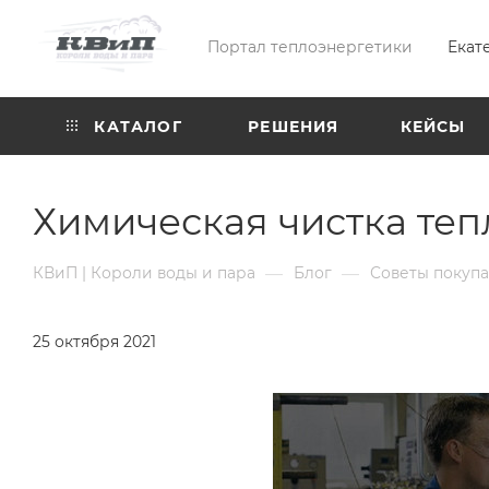
Портал теплоэнергетики
Екат
КАТАЛОГ
РЕШЕНИЯ
КЕЙСЫ
Химическая чистка те
—
—
КВиП | Короли воды и пара
Блог
Советы покуп
25 октября 2021