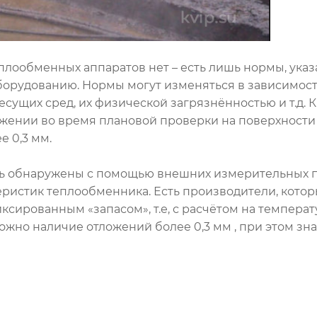
плообменных аппаратов нет – есть лишь нормы, ука
оборудованию. Нормы могут изменяться в зависимост
сущих сред, их физической загрязнённостью и т.д. К
ужении во время плановой проверки на поверхност
 0,3 мм.
ыть обнаружены с помощью внешних измерительных п
ристик теплообменника. Есть производители, кото
сированным «запасом», т.е, с расчётом на темпера
ожно наличие отложений более 0,3 мм , при этом з