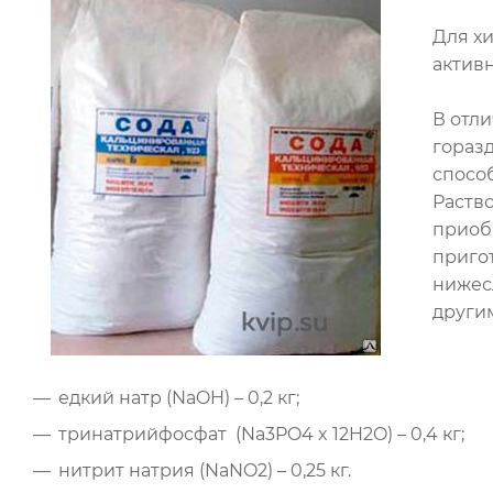
Для х
актив
В отл
гораз
способ
Раств
приоб
приго
нижесл
други
едкий натр (NaOH) – 0,2 кг;
тринатрийфосфат (Na3PO4 x 12H2O) – 0,4 кг;
нитрит натрия (NaNO2) – 0,25 кг.