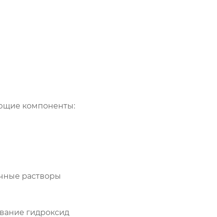
ующие компоненты:
очные растворы
азвание гидроксид