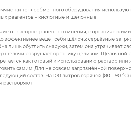
имчистки теплообменного оборудования используют
ных реагентов – кислотные и щелочные.
ичие от распространенного мнения, с органическим
до эффективнее ведёт себя щёлочь: серьёзные загря
на лишь обуглить снаружи, затем она утрачивает св
ор щёлочи разрушает органику целиком. Щелочной 
ретается как готовый к использованию раствор или
товить самим. Для не совсем загрязнённой поверхно
едующий состав. На 100 литров горячей (80 – 90 °С)
м растворяют: