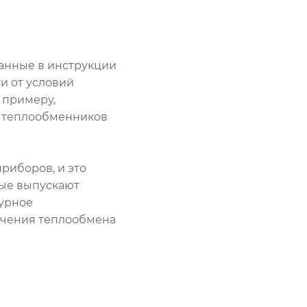
занные в инструкции
и от условий
 примеру,
и теплообменников
риборов, и это
рые выпускают
турное
начения теплообмена