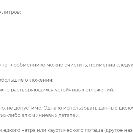
 литров:
 в теплообменнике можно очистить, применив след
небольшие отложения;
сложно растворяющихся устойчивых отложений.
о, не допустимо. Однако использовать данные щел
аких-либо алюминиевых деталей.
ом едкого натра или каустического поташа (другое н