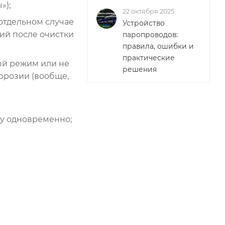
»);
22 октября 2025
 отдельном случае
Устройство
ий после очистки
паропроводов:
правила, ошибки и
практические
ый режим или не
решения
ррозии (вообще,
ку одновременно;