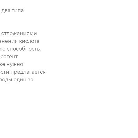
 два типа
и отложениями
знения кислота
ою способность.
реагент
 же нужно
сти предлагается
 воды один за