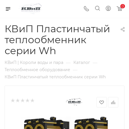
0
КВиП Пластинчатый
теплообменник
серии Wh
—
—
КВиП | Короли воды и пара
Каталог
—
Теплообменное оборудование
КВиП Пластинчатый теплообменник серии Wh