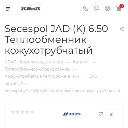
0
Secespol JAD (K) 6.50
Теплообменник
кожухотрубчатый
—
—
КВиП | Короли воды и пара
Каталог
—
Теплообменное оборудование
—
—
Кожухотрубчатые теплообменники
JAD
—
серия JAD
Secespol JAD (K) 6.50 Теплообменник кожухотрубчатый