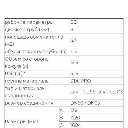
рабочие параметры
EE
диаметр труб (мм)
8
полощадь обмена тепла
5,7
(м2)
объем стороны трубок (л)
11,4
Объем со стороны
12,8
кожуха (л)
Вес (кг) *
51,6
группа материала
STA; PRO
тип и материалы
фланец SS; фланец CS
соединений
размер соединения
DN50 / DN65
A
136
B
1220
Размеры (мм)
C
1604