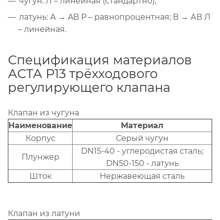
чугун: Л – линейная (стандартно);
латунь: А → AB Р – равнопроцентная; В → АВ Л
– линейная.
Спецификация материалов
АСТА Р13 трёхходового
регулирующего клапана
Клапан из чугуна
Наименование
Материал
Корпус
Серый чугун
DN15-40 - углеродистая сталь;
Плунжер
DN50-150 - латунь
Шток
Нержавеющая сталь
Клапан из латуни