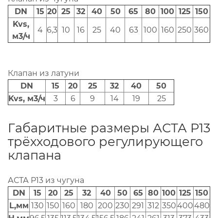
DN
15
20
25
32
40
50
65
80
100
125
150
Kvs,
4
6,3
10
16
25
40
63
100
160
250
360
м3/ч
Клапан из латуни
DN
15
20
25
32
40
50
Kvs, м3/ч
3
6
9
14
19
25
Габаритные размеры АСТА Р13
трёхходового регулирующего
клапана
АСТА Р13 из чугуна
DN
15
20
25
32
40
50
65
80
100
125
150
L,мм
130
150
160
180
200
230
291
312
350
400
480