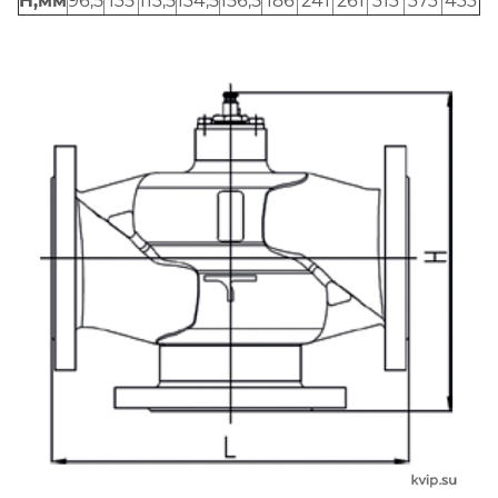
H,мм
96,5
135
113,5
134,5
156,5
186
241
261
313
373
433