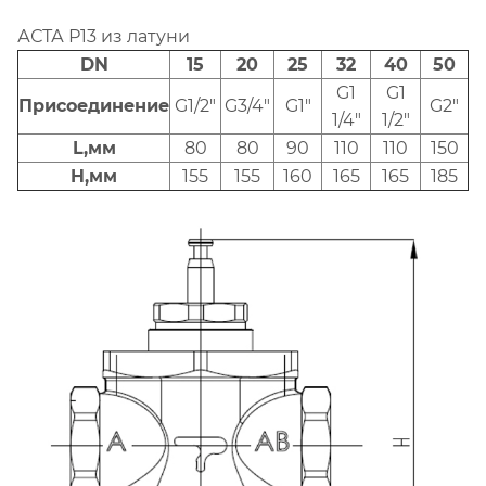
АСТА Р13 из латуни
DN
15
20
25
32
40
50
G1
G1
Присоединение
G1/2"
G3/4"
G1"
G2"
1/4"
1/2"
L,мм
80
80
90
110
110
150
H,мм
155
155
160
165
165
185