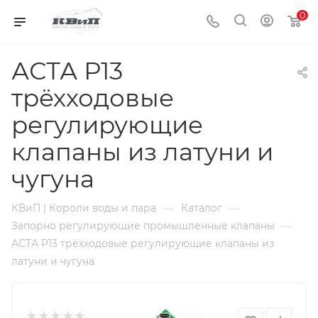
0
АСТА Р13
трёхходовые
регулирующие
клапаны из латуни и
чугуна
—
—
КВиП | Короли воды и пара
Каталог
—
Запорно регулирующие промышленные клапаны
АСТА Р13 трёхходовые регулирующие клапаны из
латуни и чугуна