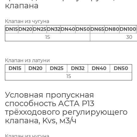
клапана
Клапан из чугуна
DN15
DN20
DN25
DN32
DN40
DN50
DN65
DN80
DN100
15
30
Клапан из латуни
DN15
DN20
DN25
DN32
DN40
DN50
15
Условная пропускная
способность АСТА Р13
трёхходового регулирующего
клапана, Kvs, м3/ч
Клапан из чугуна