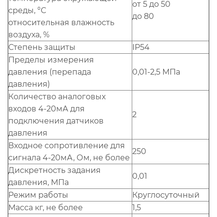
от 5 до 50
среды, °С
до 80
относительная влажность
воздуха, %
Степень защиты
IP54
Пределы измерения
давления (перепада
0,01-2,5 МПа
давления)
Количество аналоговых
входов 4-20мА для
2
подключения датчиков
давления
Входное сопротивление для
250
сигнала 4-20мА, Ом, не более
Дискретность задания
0,01
давления, МПа
Режим работы
Круглосуточный
Масса кг, не более
1,5