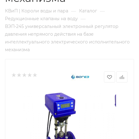
—
—
КВиП | Короли воды и пара
Каталог
—
Редукционные клапаны на воду
ВЭП-245 универсальный электронный регулятор
давления непрямого действия на базе
интеллектуального электрического исполнительного
механизма