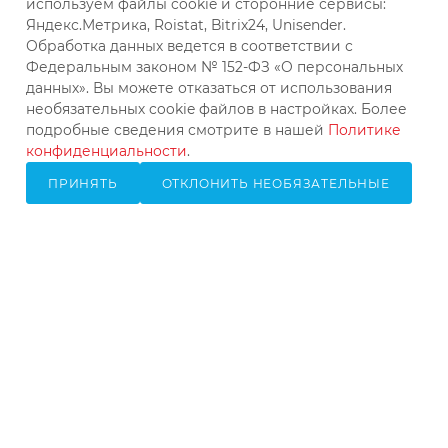
используем файлы cookie и сторонние сервисы:
Екатеринбург, ул. Колхозников,
Яндекс.Метрика, Roistat, Bitrix24, Unisender.
д. 59А, офис 303
Обработка данных ведется в соответствии с
Федеральным законом № 152-ФЗ «О персональных
данных». Вы можете отказаться от использования
необязательных cookie файлов в настройках. Более
подробные сведения смотрите в нашей
Политике
конфиденциальности
.
ПРИНЯТЬ
ОТКЛОНИТЬ НЕОБЯЗАТЕЛЬНЫЕ
2026 © КВиП: Короли воды и пара
Bce зарегистрированные товарные знаки, логотипы и
бренды, упоминаемые на сайте, принадлежат их
законным владельцам и используются исключительно
в информационных целях