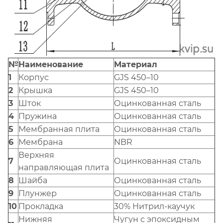
№
Наименование
Материал
1
Корпус
GJS 450–10
2
Крышка
GJS 450–10
3
Шток
Оцинкованная сталь
4
Пружина
Оцинкованная сталь
5
Мембранная плита
Оцинкованная сталь
6
Мембрана
NBR
Верхняя
7
Оцинкованная сталь
направляющая плита
8
Шайба
Оцинкованная сталь
9
Плунжер
Оцинкованная сталь
10
Прокладка
30% Нитрил-каучук
Нижняя
Чугун с эпоксидным