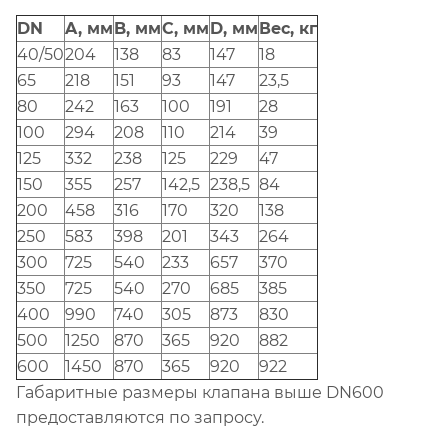
DN
A, мм
B, мм
C, мм
D, мм
Вес, кг
40/50
204
138
83
147
18
65
218
151
93
147
23,5
80
242
163
100
191
28
100
294
208
110
214
39
125
332
238
125
229
47
150
355
257
142,5
238,5
84
200
458
316
170
320
138
250
583
398
201
343
264
300
725
540
233
657
370
350
725
540
270
685
385
400
990
740
305
873
830
500
1250
870
365
920
882
600
1450
870
365
920
922
Габаритные размеры клапана выше DN600
предоставляются по запросу.