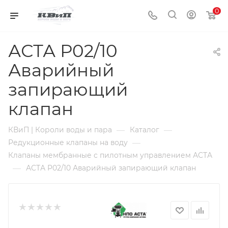
0
АСТА Р02/10
Аварийный
запирающий
клапан
—
—
КВиП | Короли воды и пара
Каталог
—
Редукционные клапаны на воду
Клапаны мембранные с пилотным управлением АСТА
—
АСТА Р02/10 Аварийный запирающий клапан