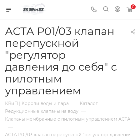
0
АСТА Р01/03 клапан
перепускной
"регулятор
давления до себя" с
пилотным
управлением
—
—
КВиП | Короли воды и пара
Каталог
—
Редукционные клапаны на воду
Клапаны мембранные с пилотным управлением АСТА
—
АСТА Р01/03 клапан перепускной "регулятор давления