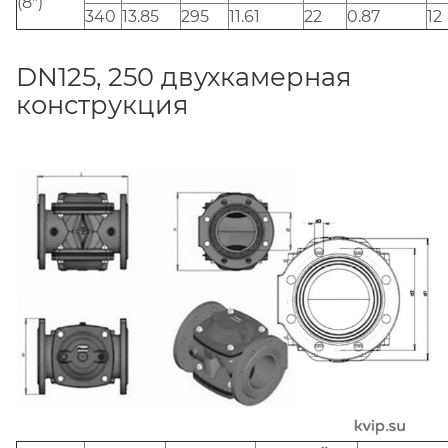
(8")
340
13.85
295
11.61
22
0.87
12
DN125, 250 двухкамерная
конструкция