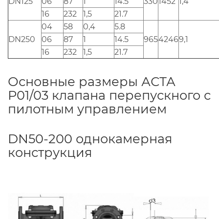
DN125
06
87
1
14.5
330
1452
1,4
16
232
1,5
21.7
04
58
0,4
5.8
DN250
06
87
1
14.5
965
4246
9,1
16
232
1,5
21.7
Основные размеры АСТА
Р01/03 клапана перепускного с
пилотным управлением
DN50-200 однокамерная
конструкция