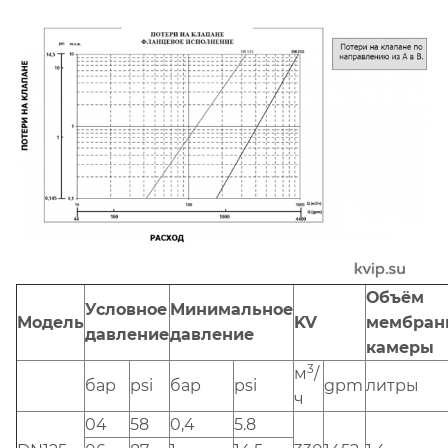
Объём
Условное
Минимальное
Модель
KV
мембран
давление
давление
камеры
3
м
/
бар
psi
бар
psi
gpm
литры
ч
04
58
0,4
5.8