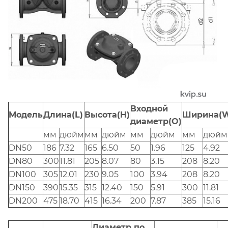
Входной
Модель
Длина(L)
Высота(H)
Ширина(
диаметр(O)
мм
дюйм
мм
дюйм
мм
дюйм
мм
дюйм
DN50
186
7.32
165
6.50
50
1.96
125
4.92
DN80
300
11.81
205
8.07
80
3.15
208
8.20
DN100
305
12.01
230
9.05
100
3.94
208
8.20
DN150
390
15.35
315
12.40
150
5.91
300
11.81
DN200
475
18.70
415
16.34
200
7.87
385
15.16
Диаметр по