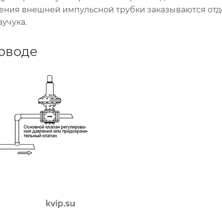
лючения внешней импульсной трубки заказываются отд
учука.
оводе