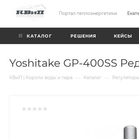
Портал теплоэнергетики
Екат
КАТАЛОГ
РЕШЕНИЯ
КЕЙСЫ
Yoshitake GP-400SS Ре
—
—
КВиП | Короли воды и пара
Каталог
Регуляторы