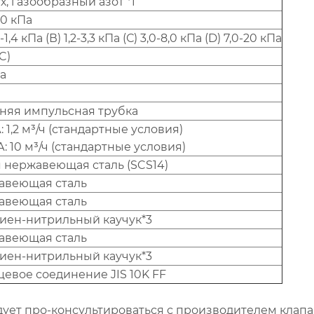
х, газообразный азот *1
00 кПа
5-1,4 кПа (В) 1,2-3,3 кПа (С) 3,0-8,0 кПа (D) 7,0-20 кПа
C)
Па
няя импульсная трубка
: 1,2 м³/ч (стандартные условия)
А: 10 м³/ч (стандартные условия)
 нержавеющая сталь (SCS14)
авеющая сталь
авеющая сталь
иен-нитрильный каучук*3
авеющая сталь
иен-нитрильный каучук*3
евое соединение JIS 10K FF
дует про-консультироваться с производителем клапа