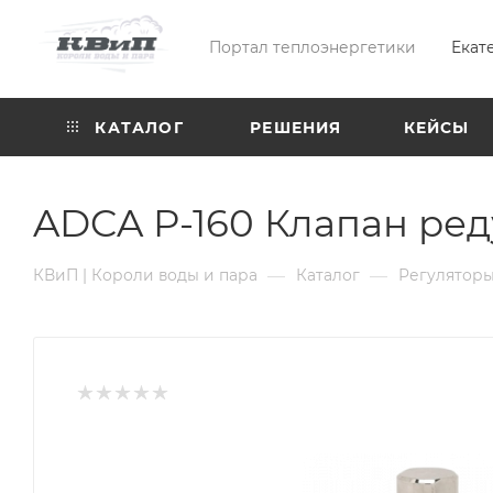
Портал теплоэнергетики
Екат
КАТАЛОГ
РЕШЕНИЯ
КЕЙСЫ
ADCA P-160 Клапан ред
—
—
КВиП | Короли воды и пара
Каталог
Регуляторы