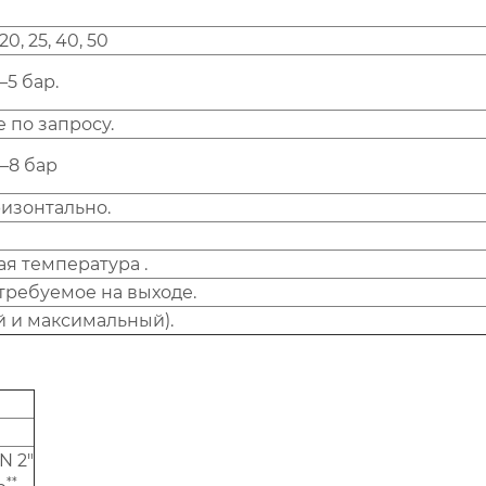
 20, 25, 40, 50
5–5 бар.
 по запросу.
2–8 бар
ризонтально.
я температура .
требуемое на выходе.
 и максимальный).
N 2"
**