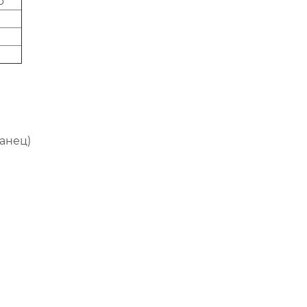
р
анец)