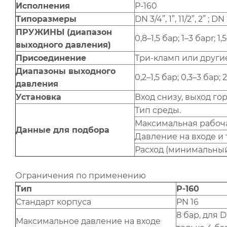
Исполнения
P-160
Типоразмеры
DN 3/4”, 1”, 11/2”, 2” ; DN
ПРУЖИНЫ (диапазон
0,8–1,5 бар; 1–3 барr; 1,
выходного давления)
Присоединение
Три-кламп или другие
Диапазоны выходного
0,2–1,5 бар; 0,3–3 бар; 
давления
Установка
Вход снизу, выход го
Тип среды.
Максимальная рабоча
Данные для подбора
Давление на входе и 
Расход (минимальный
Ограничения по применению
Тип
P-160
Стандарт корпуса
PN 16
8 бар, для D
Максимальное давление на входе