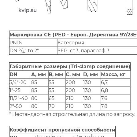
Маркировка CE (PED - Европ. Директива 97/23Е
PN16
Категория
3
DN
/
" to 2"
SEP.-ст.3, параграф 3
4
Габаритные размеры (Tri-clamp соединение)
DN
A, мм
B, мм
C, мм
D, мм
Масса, кг
3/4"-20
85
55
200
130
6,7
1"-25
85
55
200
130
6,8
11/2"-40
80
65
210
130
7,6
2"-50
80
70
210
130
7,8
* Нестандартная строительная длина по запросу.
Коэффициент пропускной способности