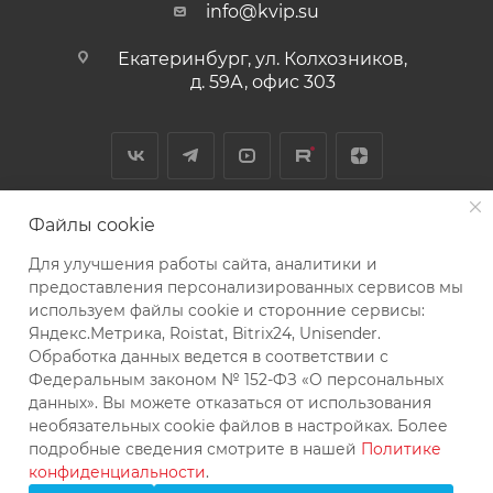
info@kvip.su
Екатеринбург, ул. Колхозников,
д. 59А, офис 303
Файлы cookie
Для улучшения работы сайта, аналитики и
2026 © КВиП: Короли воды и пара
предоставления персонализированных сервисов мы
Bce зарегистрированные товарные знаки, логотипы и
используем файлы cookie и сторонние сервисы:
Яндекс.Метрика, Roistat, Bitrix24, Unisender.
бренды, упоминаемые на сайте, принадлежат их
Обработка данных ведется в соответствии с
законным владельцам и используются исключительно
Федеральным законом № 152-ФЗ «О персональных
в информационных целях
данных». Вы можете отказаться от использования
необязательных cookie файлов в настройках. Более
подробные сведения смотрите в нашей
Политике
конфиденциальности
.