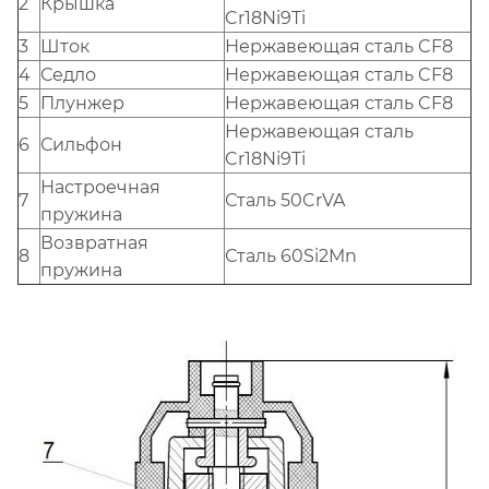
2
Крышка
Cr18Ni9Ti
3
Шток
Нержавеющая сталь CF8
4
Седло
Нержавеющая сталь CF8
5
Плунжер
Нержавеющая сталь CF8
Нержавеющая сталь
6
Сильфон
Cr18Ni9Ti
Настроечная
7
Сталь 50CrVA
пружина
Возвратная
8
Сталь 60Si2Mn
пружина