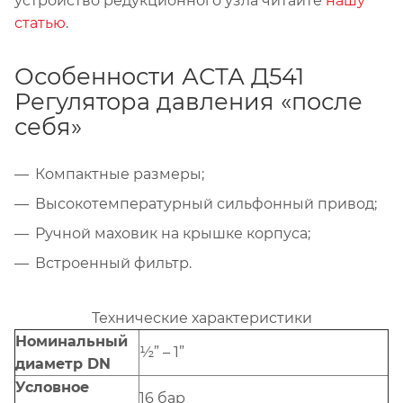
устройство редукционного узла читайте
нашу
статью
.
Особенности АСТА Д541
Регулятора давления «после
себя»
Компактные размеры;
Высокотемпературный сильфонный привод;
Ручной маховик на крышке корпуса;
Встроенный фильтр.
Технические характеристики
Номинальный
½” – 1”
диаметр DN
Условное
16 бар