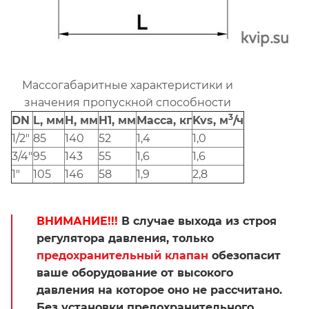
Массогабаритные характеристики и
значения пропускной способности
3
DN
L, мм
H, мм
H1, мм
Масса, кг
Kvs, м
/ч
1/2"
85
140
52
1,4
1,0
3/4"
95
143
55
1,6
1,6
1"
105
146
58
1,9
2,8
ВНИМАНИЕ!!!
В случае выхода из строя
регулятора давления, только
предохранительный клапан
обезопасит
ваше оборудование от высокого
давления на которое оно не рассчитано.
Без установки предохранительного