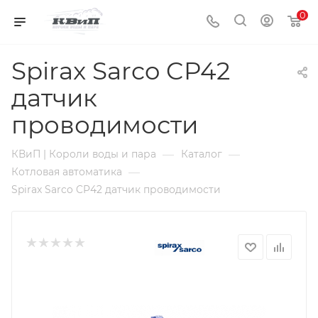
0
Spirax Sarco CP42
датчик
проводимости
—
—
КВиП | Короли воды и пара
Каталог
—
Котловая автоматика
Spirax Sarco CP42 датчик проводимости