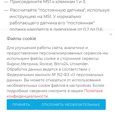
Присоедините MS1 к клеммам 1 и 3;
Рассчитайте "постоянную датчика", используя
инструкцию на MS1. У нормально
работающего датчика его "постоянная"
должна находится в диапазоне от 0.2 до 0.6.
Большее значение говорит о том, что на
Файлы cookie
датчике имеется накипь.
Для улучшения работы сайта, аналитики и
предоставления персонализированных сервисов мы
Стержень датчика:
используем файлы cookie и сторонние сервисы:
Яндекс.Метрика, Roistat, Bitrix24, Unisender.
Обработка данных ведется в соответствии с
Присоедините MS1 к клеммам 2 и 3.
Федеральным законом № 152-ФЗ «О персональных
У нормально работающего датчика его
данных». Вы можете отказаться от использования
"постоянная" должна находится в диапазоне
необязательных cookie файлов в настройках. Более
от 0.2 до 0.6. Значение до 0.8 приемлемо.
подробные сведения смотрите в нашей
Политике
конфиденциальности
.
Датчик температуры Pt100:
ПРИНЯТЬ
ОТКЛОНИТЬ НЕОБЯЗАТЕЛЬНЫЕ