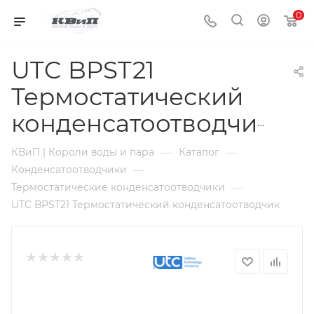
0
UTC BPST21
Термостатический
конденсатоотводчик
—
—
КВиП | Короли воды и пара
Каталог
—
Конденсатоотводчики
—
Термостатические конденсатоотводчики
UTC BPST21 Термостатический конденсатоотводчик