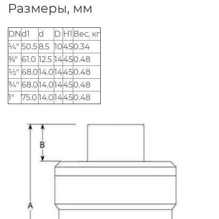
Размеры, мм
DN
d1
d
D
H1
Вес, кг
¼"
50.5
8.5
10
45
0.34
⅜"
61.0
12.5
14
45
0.48
½"
68.0
14.0
14
45
0.48
¾"
68.0
14.0
14
45
0.48
1"
75.0
14.0
14
45
0.48