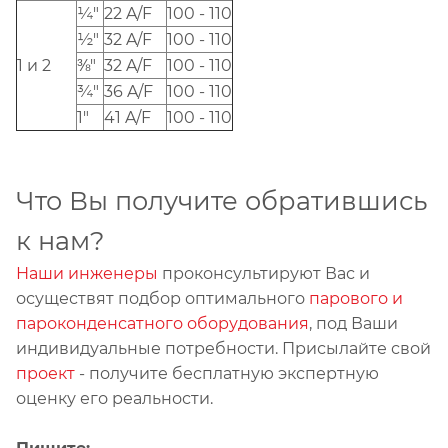
¼"
22 A/F
100 - 110
½"
32 A/F
100 - 110
1 и 2
⅜"
32 A/F
100 - 110
¾"
36 A/F
100 - 110
1"
41 A/F
100 - 110
Что Вы получите обратившись
к нам?
Наши инженеры
проконсультируют Вас и
осуществят подбор оптимального
парового и
пароконденсатного оборудования
, под Ваши
индивидуальные потребности. Присылайте свой
проект
- получите бесплатную экспертную
оценку его реальности.