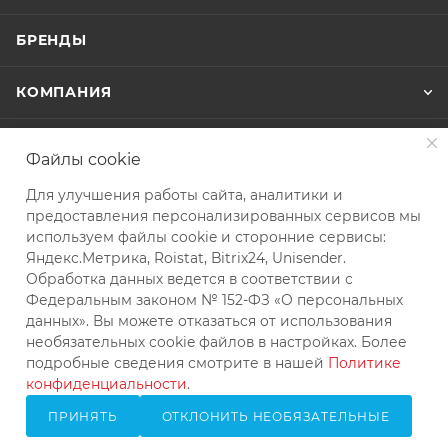
БРЕНДЫ
КОМПАНИЯ
НАВИГАЦИЯ ПО САЙТУ
Файлы cookie
Для улучшения работы сайта, аналитики и
ПОМОЩЬ
предоставления персонализированных сервисов мы
используем файлы cookie и сторонние сервисы:
Яндекс.Метрика, Roistat, Bitrix24, Unisender.
+7 (343) 288-35-54
Обработка данных ведется в соответствии с
ЗАКАЗАТЬ ЗВОНОК
Федеральным законом № 152-ФЗ «О персональных
данных». Вы можете отказаться от использования
info@kvip.su
необязательных cookie файлов в настройках. Более
подробные сведения смотрите в нашей
Политике
Екатеринбург, ул. Колхозников,
конфиденциальности
.
д. 59А, офис 303
ПРИНЯТЬ
ОТКЛОНИТЬ НЕОБЯЗАТЕЛЬНЫЕ