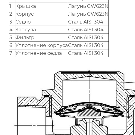
1
Крышка
Латунь CW623N
2
Корпус
Латунь CW623N
3
Седло
Сталь AISI 304
4
Капсула
Cталь AISI 304
5
Фильтр
Cталь AISI 304
6
Уплотнение корпуса
Cталь AISI 304
7
Уплотнение седла
Cталь AISI 304