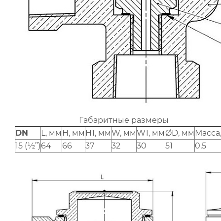
Габаритные размеры
DN
L, мм
H, мм
H1, мм
W, мм
W1, мм
ØD, мм
Масса,
15 (½”)
64
66
37
32
30
51
0,5