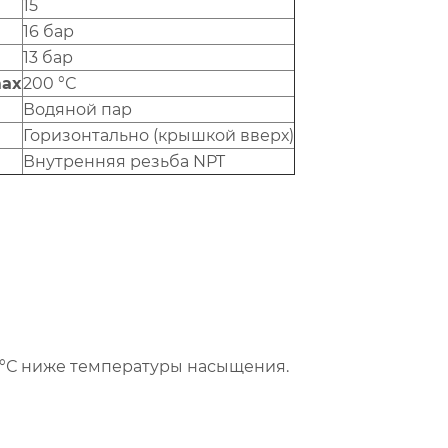
15
16 бар
13 бар
max
200 °С
Водяной пар
Горизонтально (крышкой вверх)
Внутренняя резьба NPT
0 °С ниже температуры насыщения.