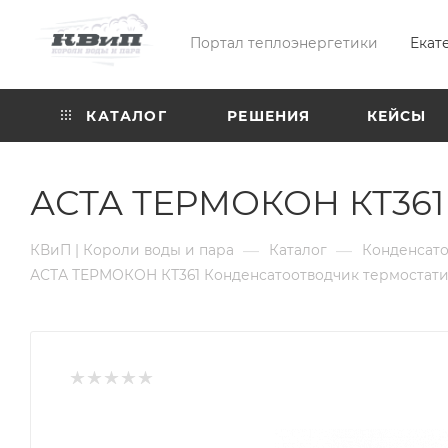
Портал теплоэнергетики
Екат
КАТАЛОГ
РЕШЕНИЯ
КЕЙСЫ
АСТА ТЕРМОКОН КТ361 
—
—
КВиП | Короли воды и пара
Каталог
Конденсат
АСТА ТЕРМОКОН КТ361 Конденсатоотводчик термостат