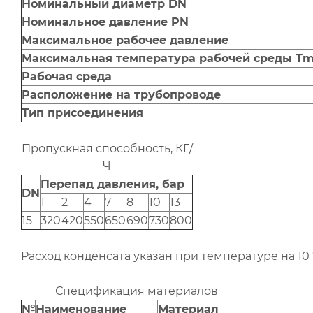
Номинальный диаметр DN
Номинальное давление PN
Максимальное рабочее давление
Максимальная температура рабочей среды T
Рабочая среда
Расположение на трубопроводе
Тип присоединения
Пропускная способность, КГ/
Ч
Перепад давления, бар
DN
1
2
4
7
8
10
13
15
320
420
550
650
690
730
800
Расход конденсата указан при температуре на 1
Спецификация материалов
№
Наименование
Материал