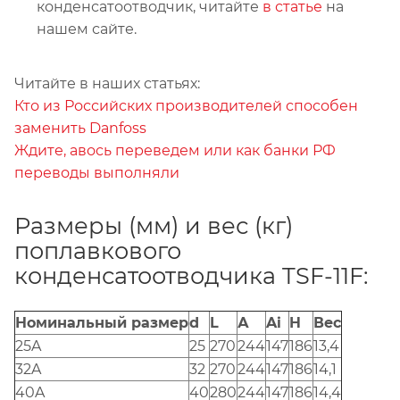
конденсатоотводчик, читайте
в статье
на
нашем сайте.
Читайте в наших статьях:
Кто из Российских производителей способен
заменить Danfoss
Ждите, авось переведем или как банки РФ
переводы выполняли
Размеры (мм) и вес (кг)
поплавкового
конденсатоотводчика TSF-11F:
Номинальный размер
d
L
А
Ai
H
Вес
25A
25
270
244
147
186
13,4
32A
32
270
244
147
186
14,1
40A
40
280
244
147
186
14,4