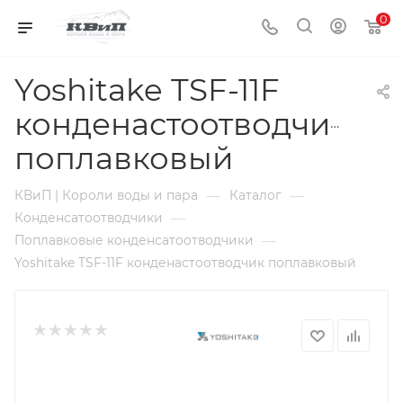
0
Yoshitake TSF-11F
конденастоотводчик
поплавковый
—
—
КВиП | Короли воды и пара
Каталог
—
Конденсатоотводчики
—
Поплавковые конденсатоотводчики
Yoshitake TSF-11F конденастоотводчик поплавковый