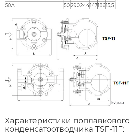
50A
50
290
244
147
186
15,5
Характеристики поплавкового
конденсатоотводчика TSF-11F: