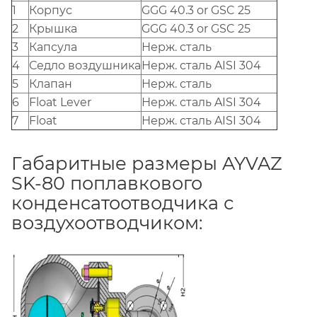
1
Корпус
GGG 40.3 or GSC 25
2
Крышка
GGG 40.3 or GSC 25
3
Капсула
Нерж. сталь
4
Седло воздушника
Нерж. сталь AISI 304
5
Клапан
Нерж. сталь
6
Float Lever
Нерж. сталь AISI 304
7
Float
Нерж. сталь AISI 304
Габаритные размеры AYVAZ
SK-80 поплавкового
конденсатоотводчика с
воздухоотводчиком: