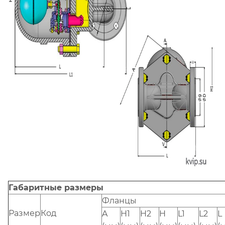
Габаритные размеры
Фланцы
Размер
Код
A
H1
H2
H
L1
L2
L