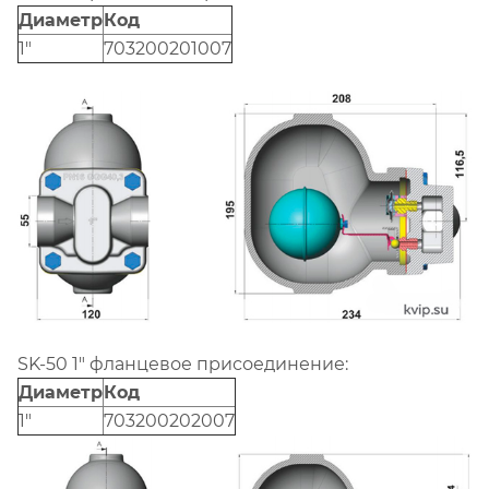
Диаметр
Код
1"
703200201007
SK-50 1" фланцевое присоединение:
Диаметр
Код
1"
703200202007