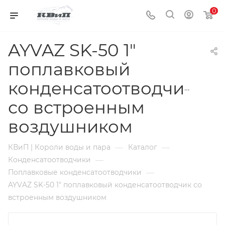
0
AYVAZ SK-50 1"
поплавковый
конденсатоотводчик
со встроенным
воздушником
—
—
КВиП | Короли воды и пара
Каталог
—
Конденсатоотводчики
—
Поплавковые конденсатоотводчики
AYVAZ SK-50 1" поплавковый конденсатоотводчик со
встроенным воздушником