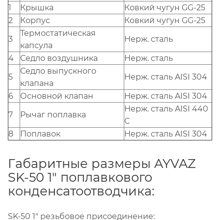
1
Крышка
Ковкий чугун GG-25
2
Корпус
Ковкий чугун GG-25
Термостатическая
3
Нерж. сталь
капсула
4
Седло воздушника
Нерж. сталь
Седло выпускного
5
Нерж. сталь AISI 304
клапана
6
Основной клапан
Нерж. сталь AISI 304
Нерж. сталь AISI 440
7
Рычаг поплавка
С
8
Поплавок
Нерж. сталь AISI 304
Габаритные размеры AYVAZ
SK-50 1" поплавкового
конденсатоотводчика:
SK-50 1" резьбовое присоединение: