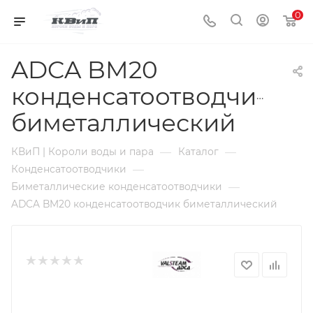
0
ADCA BM20
конденсатоотводчик
биметаллический
—
—
КВиП | Короли воды и пара
Каталог
—
Конденсатоотводчики
—
Биметаллические конденсатоотводчики
ADCA BM20 конденсатоотводчик биметаллический