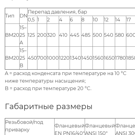
Перепад давления, бар
Тип
DN
0,5
1
2
4
6
8
10
12
14
17
15–
BM20
25
125
200
320
410
445
485
500
540
580
60
A
15–
BM20
25
450
700
1000
1220
1340
1450
1560
1650
1780
185
B
A = расход конденсата при температуре на 10 °C
ниже температуры насыщения;
B = расход при температуре 20 °C.
Габаритные размеры
Резьбовой/под
Фланцевый
Фланцевый
Фланц
приварку
EN PN16/40"
ANSI 150"
ANSI 30