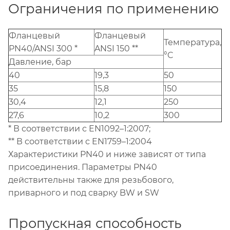
Ограничения по применению
Фланцевый
Фланцевый
Температура,
PN40/ANSI 300 *
ANSI 150 **
°C
Давление, бар
40
19,3
50
35
15,8
150
30,4
12,1
250
27,6
10,2
300
* В соответствии с EN1092–1:2007;
** В соответствии с EN1759–1:2004
Характеристики PN40 и ниже зависят от типа
присоединения. Параметры PN40
действительны также для резьбового,
приварного и под сварку BW и SW
Пропускная способность