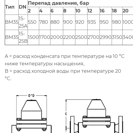
Перепад давления, бар
Тип
DN
2
4
6
8
10
12
16
18
20
15-
BM35
550
780
880
900
920
935
950
980
100
25A
15-
BM35
1500
1700
2000
2200
2500
2700
2990
3150
340
25B
A = расход конденсата при температуре на 10 °C
ниже температуры насыщения,
B = расход холодной воды при температуре 20
°C.