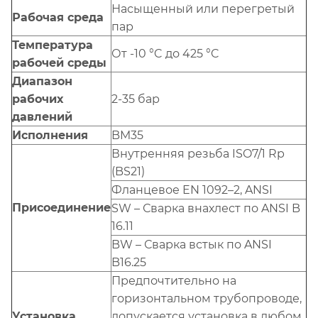
Насыщенный или перегретый
Рабочая среда
пар
Температура
От -10 °C до 425 °C
рабочей среды
Диапазон
рабочих
2-35 бар
давлений
Исполнения
BM35
Внутренняя резьба ISO7/1 Rp
(BS21)
Фланцевое EN 1092–2, ANSI
Присоединение
SW – Сварка внахлест по ANSI B
16.11
BW – Сварка встык по ANSI
B16.25
Предпочтительно на
горизонтальном трубопроводе,
Установка
допускается установка в любом