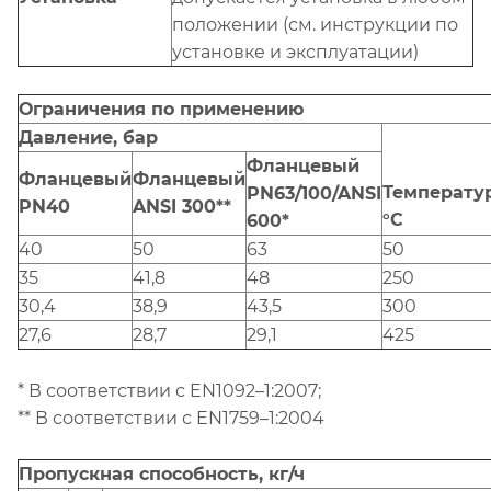
положении (см. инструкции по
установке и эксплуатации)
Ограничения по применению
Давление, бар
Фланцевый
Фланцевый
Фланцевый
Температур
PN63/100/ANSI
PN40
ANSI 300**
°C
600*
40
50
63
50
35
41,8
48
250
30,4
38,9
43,5
300
27,6
28,7
29,1
425
* В соответствии с EN1092–1:2007;
** В соответствии с EN1759–1:2004
Пропускная способность, кг/ч