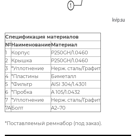
Спецификация материалов
№
Наименование
Материал
1
Корпус
P250GH/1.0460
2
Крышка
P250GH/1.0460
3
*Уплотнение
Нерж. сталь/Графит
4
*Пластины
Биметалл
5
*Фильтр
AISI 304/1.4301
6
*Пробка
A 105/1.0432
7
*Уплотнение
Нерж. сталь/Графит
7A
Болт
A2–70
*Поставляемый ремнабор (под заказ).