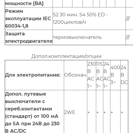
мощности [BA]
Режим
S2 30 мин. S4 50% ED -
эксплуатации IEC
///
1200циклов/ч
60034-1,8
Защита
термовыключатель
///
электродвигателя
Допол.комплектация/опции
230
115
24
400
24
В
В
В
Для электропитания:
Обознач.
B
B
АС
АС
АС
3~
DC
1~
1~
1~
Допол. путевые
выключатели с
сереб.контактами
2WE
+
+
+
+
+
(стандарт) от 100 мА
до 5А при 24В до 230
В AC/DC