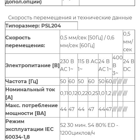
допол.опций)
Скорость перемещения и технические данные
Типоразмер: PSL204
0,5
Скорость
0,5 мм/сек [50Гц] / 0,6
мм/
перемещения:
мм/сек [60Гц]
сек
400
230 В
115 В АС
24 В
24 В
Электропитание [В]
В
АС 1~
1~
АС 1~
DC
3~
Частота [Гц]
50
60
50
60
50
60
///
///
///
Номинальный ток
0,11
0,12
0,22
0,25
1,0
1,2
///
///
///
[A]
Макс. потребление
44
47
44
47
44
47
///
///
///
мощности [BA]
Режим
S2 30 мин. S4 80% ED -
эксплуатации IEC
1200циклов/ч
60034-1,8