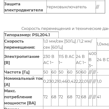
Защита
термовыключатель
///
электродвигателя
Скорость перемещения и технические да
Типоразмер: PSL204.1
Скорость
1,0 мм/сек [50Гц] / 1,2 мм/
1,0мм
перемещения:
сек [60Гц]
400
Электропитание
230 В
115 В АС
24 В
В
24 В 
[В]
АС 1~
1~
АС 1~
3~
Частота [Гц]
50
60
50
60
50
60
///
///
-
Номинальный ток
0,23
0,21
0,46
0,42
2,2
2,01
///
///
1,0
[A]
Макс.
потребление
72
68
72
68
72
68
///
///
41
мощности [BA]