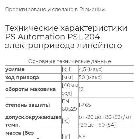
Проектировано и сделано в Германии.
Технические характеристики
PS Automation PSL 204
электропривода линейного
Основные технические данные
усилие
[кН]
4,5 (макс)
ход привода
[мм]
50 (макс)
[/10мм
обороты маховика
12
ход]
EN
степень защиты
IP 65
60529
допуск.окружающая
от -20 до +80 (S2) / от
[℃]
темп.
-20 до +60 (S4)
масса (без
[кг]
5,5