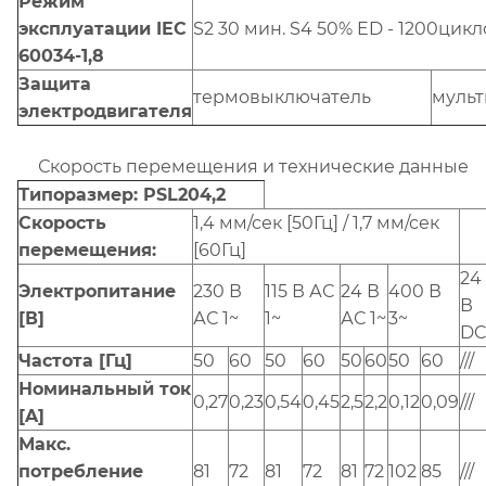
Режим
эксплуатации IEC
S2 30 мин. S4 50% ED - 1200цикл
60034-1,8
Защита
термовыключатель
мульт
электродвигателя
Скорость перемещения и технические данные
Типоразмер: PSL204,2
Скорость
1,4 мм/сек [50Гц] / 1,7 мм/сек
перемещения:
[60Гц]
24
Электропитание
230 В
115 В АС
24 В
400 В
В
[В]
АС 1~
1~
АС 1~
3~
D
Частота [Гц]
50
60
50
60
50
60
50
60
///
Номинальный ток
0,27
0,23
0,54
0,45
2,5
2,2
0,12
0,09
///
[A]
Макс.
потребление
81
72
81
72
81
72
102
85
///