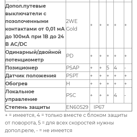
Допол.путевые
выключатели с
позолоченными
2WE
+
+
+
+
+
контактами от 0,01 мА
Gold
до 100мА при 1В до 24
В AC/DC
Одинарный/двойной
PD
+
+
+
+
+
потенциометр
Позиционер
PSAP
+
+
5
4
-
Датчик положения
PSPT
+
+
+
+
+
Обогрев
H
+
+
+
+
+
Локальное
PSC
+
+
+
4
-
управление
Степень защиты
EN60529
IP67
+ = имеется, 4 = только вместе с блоком защиты
от поворота, 5 = для всех скоростей нужны
допол.реле, - = не имеется