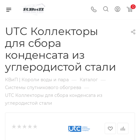
0
UTC Коллекторы
для сбора
конденсата из
углеродистой стали
—
—
КВиП | Короли воды и пара
Каталог
—
Системы спутникового обогрева
UTC Коллекторы для сбора конденсата из
углеродистой стали