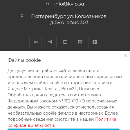
info@kvip.su
Екатеринбург, ул. Колхозников,
д. 59А, офис 303
Файлы cookie
Для улучшения работы сайта, аналитики и
2026 © КВиП: Короли воды и пара
предоставления персонализированных сервисов мы
используем файлы cookie и сторонние сервисы:
Bce зарегистрированные товарные знаки, логотипы и
Яндекс.Метрика, Roistat, Bitrix24, Unisender.
бренды, упоминаемые на сайте, принадлежат их
Обработка данных ведется в соответствии с
законным владельцам и используются исключительно
Федеральным законом № 152-ФЗ «О персональных
в информационных целях
данных». Вы можете отказаться от использования
необязательных cookie файлов в настройках. Более
подробные сведения смотрите в нашей
Политике
конфиденциальности
.