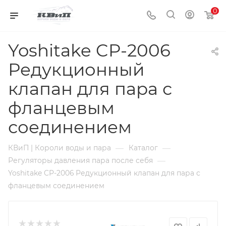
0
Yoshitake CP-2006
Редукционный
клапан для пара с
фланцевым
соединением
—
—
КВиП | Короли воды и пара
Каталог
—
Регуляторы давления пара после себя
Yoshitake CP-2006 Редукционный клапан для пара с
фланцевым соединением