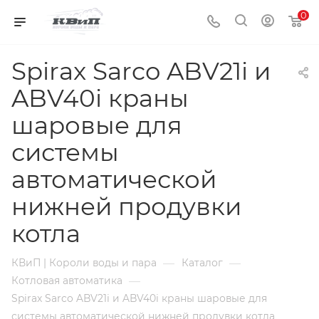
0
Spirax Sarco ABV21i и
ABV40i краны
шаровые для
системы
автоматической
нижней продувки
котла
—
—
КВиП | Короли воды и пара
Каталог
—
Котловая автоматика
Spirax Sarco ABV21i и ABV40i краны шаровые для
системы автоматической нижней продувки котла