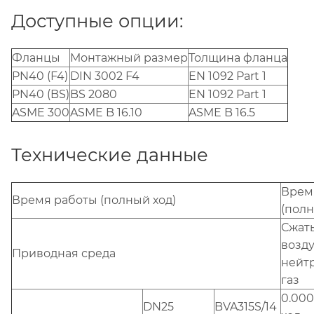
Доступные опции:
Фланцы
Монтажный размер
Толщина фланца
PN40 (F4)
DIN 3002 F4
EN 1092 Part 1
PN40 (BS)
BS 2080
EN 1092 Part 1
ASME 300
ASME B 16.10
ASME B 16.5
Технические данные
Врем
Время работы (полный ход)
(полн
Сжат
возду
Приводная среда
нейт
газ
0.000
DN25
BVA315S/14