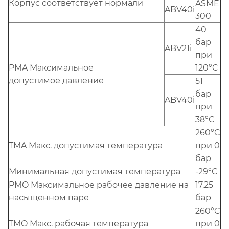
Корпус соответствует нормали
ASME
ABV40i
300
40
бар
ABV21i
при
PMA Максимальное
120°C
допустимое давление
51
бар
ABV40i
при
38°C
260°C
TMA Макс. допустимая температура
при 0
бар
Минимальная допустимая температура
-29°C
PMO Максимальное рабочее давление на
17,25
насыщенном паре
бар
260°C
TMO Макс. рабочая температура
при 0