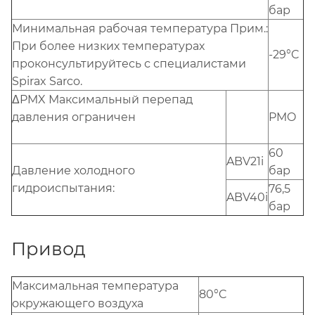
бар
Минимальная рабочая температура Прим.:
При более низких температурах
-29°C
проконсультируйтесь с специалистами
Spirax Sarco.
ΔPMX Максимальный перепад
давления ограничен
PMO
60
ABV21i
Давление холодного
бар
гидроиспытания:
76,5
ABV40i
бар
Привод
Максимальная температура
80°C
окружающего воздуха