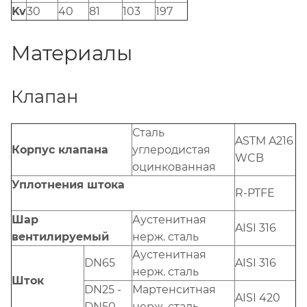
Kv
30
40
81
103
197
Материалы
Клапан
Сталь
ASTM A216
Корпус клапана
углеродистая
WCB
оцинкованная
Уплотнения штока
R-PTFE
Шар
Аустенитная
AISI 316
вентилируемый
нерж. сталь
Аустенитная
DN65
AISI 316
нерж. сталь
Шток
DN25 -
Мартенситная
AISI 420
DN50
нерж. сталь