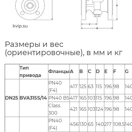
Размеры и вес
(ориентировочные), в мм и кг
Тип
Фланцы
A
B
C
D
E
F
G
привода
PN40
417
125
63
115
196
98
14
(F4)
DN25
BVA315S/14
PN40 BS
417
165
103
115
196
98
14
Class
421
165
103
124
196
98
14
300
PN40
456
130
65
140
217
108.5
14
(F4)