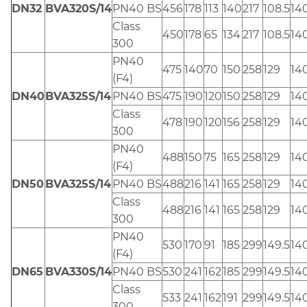
DN32
BVA320S/14
PN40 BS
456
178
113
140
217
108.5
14
Class
450
178
65
134
217
108.5
14
300
PN40
475
140
70
150
258
129
14
(F4)
DN40
BVA325S/14
PN40 BS
475
190
120
150
258
129
14
Class
478
190
120
156
258
129
14
300
PN40
488
150
75
165
258
129
14
(F4)
DN50
BVA325S/14
PN40 BS
488
216
141
165
258
129
14
Class
488
216
141
165
258
129
14
300
PN40
530
170
91
185
299
149.5
14
(F4)
DN65
BVA330S/14
PN40 BS
530
241
162
185
299
149.5
14
Class
533
241
162
191
299
149.5
14
300