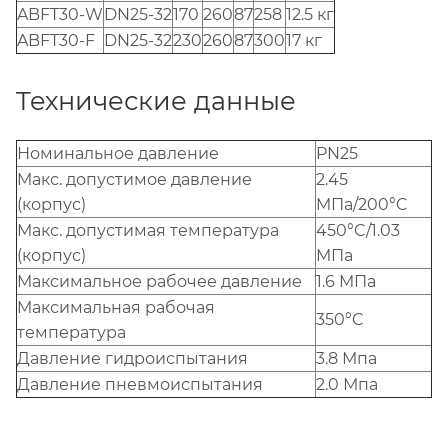
ABFT30-W
DN25-32
170
260
87
258
12.5 кг
ABFT30-F
DN25-32
230
260
87
300
17 кг
Teхнические данные
Номинальное давление
PN25
Mакс. допустимое давление
2.45
(корпус)
MПa/200°C
Maкс. допустимая температура
450°C/1.03
(корпус)
MПa
Mаксимальное рабочее давление
1.6 MПa
Maксимальная рабочая
350°C
температура
Давление гидроиспытания
3.8 Мпа
Давление пневмоиспытания
2.0 Мпа