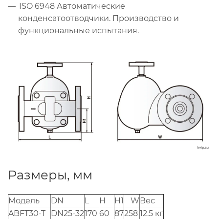
ISO 6948 Автоматические
конденсатоотводчики. Производство и
функциональные испытания.
Размеры, мм
Mодель
DN
L
H
H1
W
Вес
ABFT30-T
DN25-32
170
60
87
258
12.5 кг